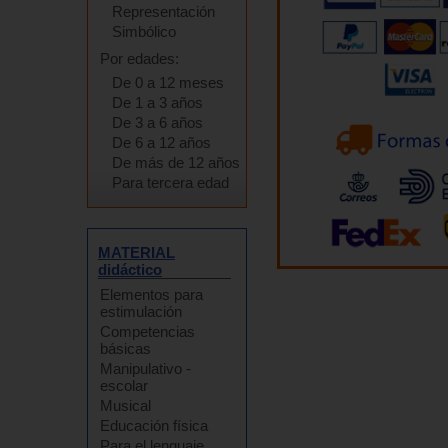
Representación
Simbólico
Por edades:
De 0 a 12 meses
De 1 a 3 años
De 3 a 6 años
De 6 a 12 años
De más de 12 años
Para tercera edad
MATERIAL
didáctico
Elementos para
estimulación
Competencias
básicas
Manipulativo -
escolar
Musical
Educación física
Para el lenguaje