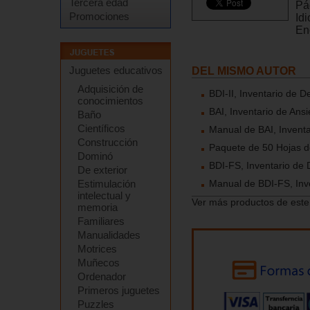
Tercera edad
Pá
Promociones
Id
En
Juguetes educativos
DEL MISMO AUTOR
Adquisición de
BDI-II, Inventario de D
conocimientos
BAI, Inventario de Ans
Baño
Científicos
Manual de BAI, Inventa
Construcción
Paquete de 50 Hojas d
Dominó
BDI-FS, Inventario de 
De exterior
Estimulación
Manual de BDI-FS, Inv
intelectual y
Ver más productos de este
memoria
Familiares
Manualidades
Motrices
Muñecos
Ordenador
Primeros juguetes
Puzzles