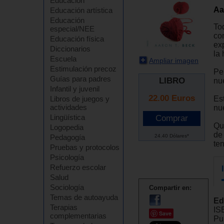
Educación
Aa
Educación artística
Educación
To
especial/NEE
co
Educación física
exp
Diccionarios
la
Escuela
Ampliar imagen
Estimulación precoz
Pe
Guías para padres
LIBRO
nu
Infantil y juvenil
22.00
Euros
Es
Libros de juegos y
actividades
nue
Lingüística
Qui
Logopedia
de
24.40 Dólares*
Pedagogía
te
Pruebas y protocolos
Psicología
Refuerzo escolar
Salud
Sociología
Compartir en:
Temas de autoayuda
Ed
Terapias
IS
Save
complementarias
Pu