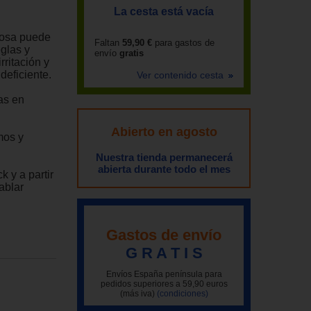
La cesta está vacía
posa puede
Faltan
59,90 €
para gastos de
glas y
envío
gratis
rritación y
deficiente.
Ver contenido cesta
as en
Abierto en agosto
mos y
Nuestra tienda permanecerá
abierta durante todo el mes
k y a partir
ablar
Gastos de envío
G R A T I S
Envíos España península para
pedidos superiores a 59,90 euros
(más iva)
(condiciones)