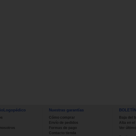
ioLogopédico
Nuestras garantías
BOLETÍ
os
Cómo comprar
Baja del b
Envío de pedidos
Alta en el
 nosotros
Formas de pago
Ver último
Contacto tienda