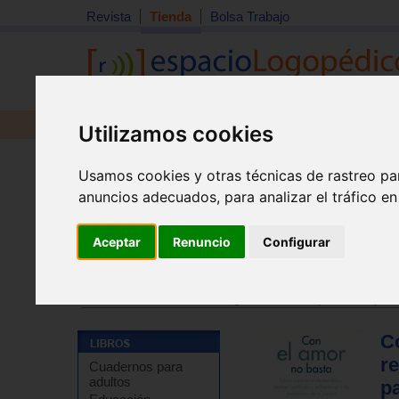
Revista
Tienda
Bolsa Trabajo
Revista
Libros
Material
Juguetes
Utilizamos cookies
Usamos cookies y otras técnicas de rastreo pa
anuncios adecuados, para analizar el tráfico e
Aceptar
Renuncio
Configurar
Tienda
>
Libros
>
Temas de autoayuda
>
Autoayuda - 
Tienda
>
Libros
>
Psicología
>
Psicoterapia
>
Terapia f
C
re
Cuadernos para
adultos
pa