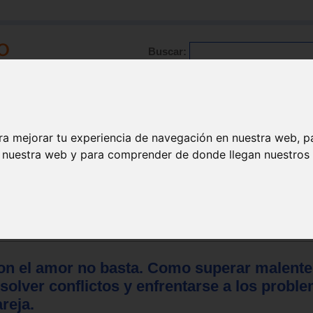
Buscar:
Formación
Directorio
Trabajo
Registro
ra mejorar tu experiencia de navegación en nuestra web, p
n nuestra web y para comprender de donde llegan nuestros v
Familia
amiliar
on el amor no basta. Como superar malente
solver conflictos y enfrentarse a los probl
reja.