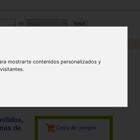
en:
ara mostrarte contenidos personalizados y
isitantes.
ndidos,
emas de