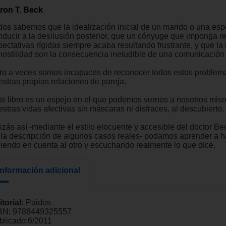
ron T. Beck
dos sabemos que la idealización inicial de un marido o una es
nducir a la desilusión posterior, que un cónyuge que imponga re
ectativas rígidas siempre acaba resultando frustrante, y que la i
 hostilidad son la consecuencia ineludible de una comunicación 
ro a veces somos incapaces de reconocer todos estos problem
estras propias relaciones de pareja.
te libro es un espejo en el que podemos vernos a nosotros mis
stras vidas afectivas sin máscaras ni disfraces, al descubierto.
zás así -mediante el estilo elocuente y accesible del doctor Bec
 la descripción de algunos casos reales- podamos aprender a h
niendo en cuenta al otro y escuchando realmente lo que dice.
Información adicional
itorial:
Paidos
BN:
9788449325557
blicado:
6/2011