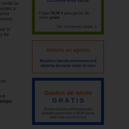
La cesta está vacía
 medir la
centes a
Faltan
59,90 €
para gastos de
erios
envío
gratis
esivos.
Ver contenido cesta
ue lo
 y de
Abierto en agosto
Nuestra tienda permanecerá
abierta durante todo el mes
con
Gastos de envío
o o
G R A T I S
 campo
Envíos España península para
pedidos superiores a 59,90 euros
(más iva)
(condiciones)