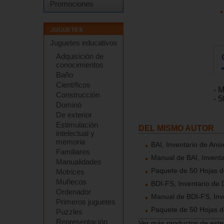
Promociones
Juguetes educativos
Adquisición de
conocimientos
Baño
Científicos
- 
Construcción
- 
Dominó
De exterior
Estimulación
DEL MISMO AUTOR
intelectual y
memoria
BAI, Inventario de Ans
Familiares
Manual de BAI, Inventa
Manualidades
Paquete de 50 Hojas d
Motrices
Muñecos
BDI-FS, Inventario de 
Ordenador
Manual de BDI-FS, Inv
Primeros juguetes
Paquete de 50 Hojas d
Puzzles
Representación
Ver más productos de este