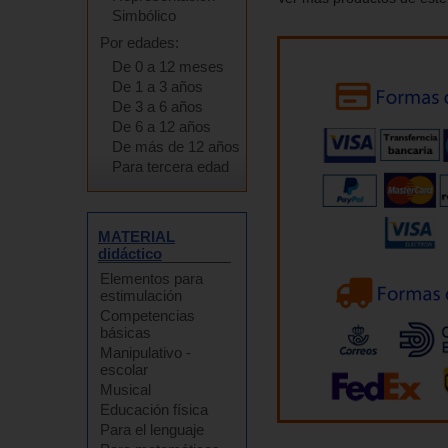
Simbólico
Por edades:
De 0 a 12 meses
De 1 a 3 años
De 3 a 6 años
De 6 a 12 años
De más de 12 años
Para tercera edad
MATERIAL
didáctico
Elementos para
estimulación
Competencias
básicas
Manipulativo -
escolar
Musical
Educación física
Para el lenguaje