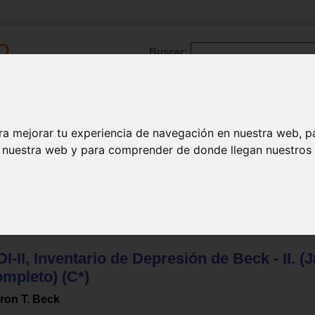
Buscar:
Formación
Directorio
Trabajo
Registro
ra mejorar tu experiencia de navegación en nuestra web, p
n nuestra web y para comprender de donde llegan nuestros v
I-II, Inventario de Depresión de Beck - II. (
ompleto) (C*)
ron T. Beck