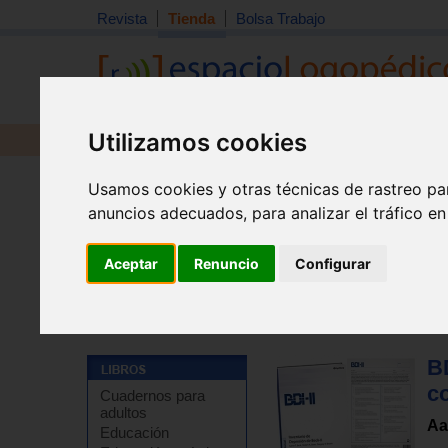
Revista
Tienda
Bolsa Trabajo
Utilizamos cookies
Revista
Libros
Material
Juguetes
Usamos cookies y otras técnicas de rastreo pa
anuncios adecuados, para analizar el tráfico e
Aceptar
Renuncio
Configurar
Tienda
>
Libros
>
Pruebas y protocolos
>
Psicológicos
BD
c
Cuadernos para
adultos
Aa
Educación