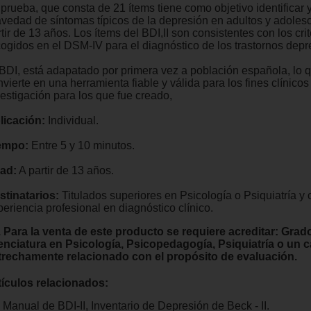
prueba, que consta de 21 ítems tiene como objetivo identificar y
avedad de síntomas típicos de la depresión en adultos y adoles
tir de 13 años. Los ítems del BDI,II son consistentes con los crit
cogidos en el DSM-IV para el diagnóstico de los trastornos depr
 BDI, está adapatado por primera vez a población española, lo q
vierte en una herramienta fiable y válida para los fines clínicos
vestigación para los que fue creado,
licación:
Individual.
empo:
Entre 5 y 10 minutos.
ad:
A partir de 13 años.
stinatarios:
Titulados superiores en Psicología o Psiquiatría y 
eriencia profesional en diagnóstico clínico.
. Para la venta de este producto se requiere acreditar: Grad
cenciatura en Psicología, Psicopedagogía, Psiquiatría o un
trechamente relacionado con el propósito de evaluación.
tículos relacionados:
Manual de BDI-II, Inventario de Depresión de Beck - II.