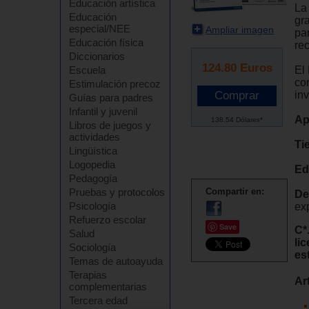
Educación artística
La 
Educación
gr
especial/NEE
Ampliar imagen
par
Educación física
re
Diccionarios
124.80
Euros
El
Escuela
con
Estimulación precoz
in
Guías para padres
Infantil y juvenil
Ap
138.54 Dólares*
Libros de juegos y
actividades
Ti
Lingüística
Logopedia
Ed
Pedagogía
Pruebas y protocolos
Compartir en:
De
Psicología
exp
Refuerzo escolar
Save
C*
Salud
li
Sociología
es
Temas de autoayuda
Terapias
Ar
complementarias
Tercera edad