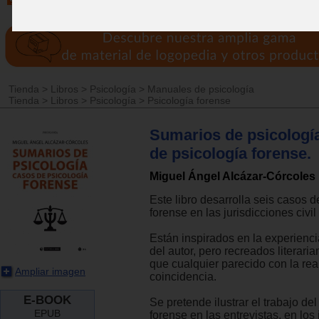
Tienda
>
Libros
>
Psicología
>
Manuales de psicología
Tienda
>
Libros
>
Psicología
>
Psicología forense
Sumarios de psicologí
de psicología forense.
Miguel Ángel Alcázar-Córcoles
Este libro desarrolla seis casos d
forense en las jurisdicciones civil
Están inspirados en la experienci
del autor, pero recreados literaria
que cualquier parecido con la re
Ampliar imagen
coincidencia.
E-BOOK
Se pretende ilustrar el trabajo de
EPUB
forense en las entrevistas, en los