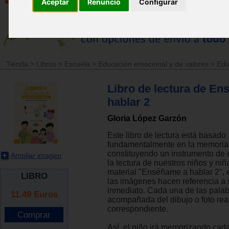
Aceptar
Renuncio
Configurar
Tienda
>
Libros
>
Escuela
>
Educación emocional y de valores
>
Edu
Libro de lectura de E
hablar 2
Gloria López Garzón
Este libro de lectura está basado
fundamentalmente en la memoria 
constituyendo un instrumento de 
Ampliar imagen
la lectura de nuestros niños y niñ
material "Enséñame a hablar 2", 
LIBRO
las imágenes hacen referencia a 
inmediato. Cada una de las palab
11.49
Euros
acompañada del dibujo o foto rea
correspondiente.
Así, el niño irá memorizando cad