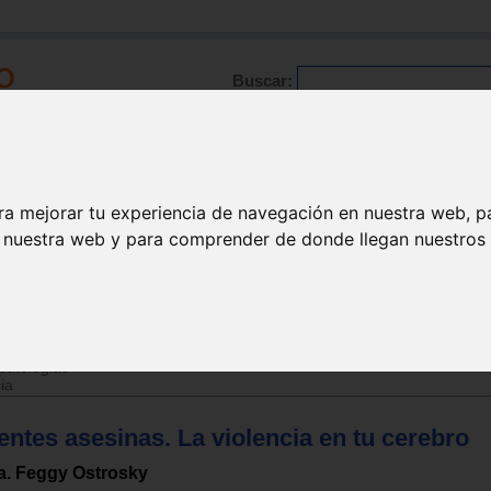
Buscar:
Formación
Directorio
Trabajo
Registro
ra mejorar tu experiencia de navegación en nuestra web, p
n nuestra web y para comprender de donde llegan nuestros v
patologias
ia
ntes asesinas. La violencia en tu cerebro
a. Feggy Ostrosky