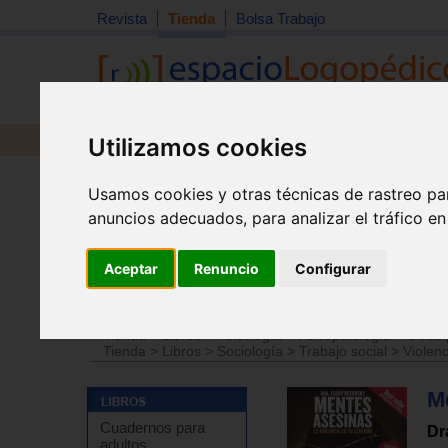
Revista
Tienda
Bolsa Trabajo
Utilizamos cookies
Revista
Libros
Material
Juguetes
Usamos cookies y otras técnicas de rastreo pa
anuncios adecuados, para analizar el tráfico e
Aceptar
Renuncio
Configurar
Tienda
>
Libros
>
Psicología
>
Psicologia social
Tienda
>
Libros
>
Psicología
>
Psicopatología
>
Otras 
Tienda
>
Libros
>
Sociología
>
Trabajo social
>
Violenc
Me
Cuadernos para
Dr
adultos