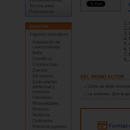
Tercera edad
Promociones
1.
2.
3. 
Juguetes educativos
4.
Adquisición de
5.
conocimientos
6.
Baño
7.
Científicos
8.
Construcción
Dominó
De exterior
DEL MISMO AUTOR
Estimulación
Cómo se debe resolver
intelectual y
memoria
La violencia. Qué la g
Familiares
Manualidades
Motrices
Muñecos
Ordenador
Primeros juguetes