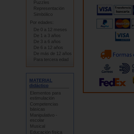
Puzzles
Representación
Simbólico
Por edades:
De 0 a 12 meses
De 1 a 3 años
De 3 a 6 años
De 6 a 12 años
De más de 12 años
Para tercera edad
MATERIAL
didáctico
Elementos para
estimulación
Competencias
básicas
Manipulativo -
escolar
Musical
Educación física