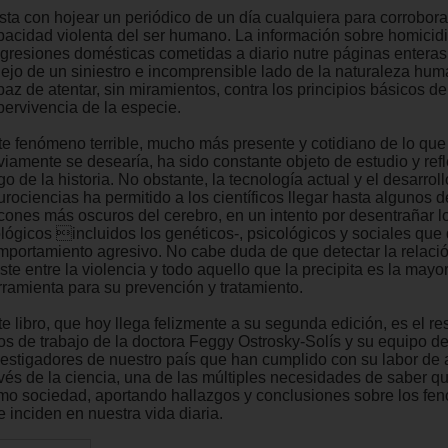
sta con hojear un periódico de un día cualquiera para corrobora
pacidad violenta del ser humano. La información sobre homicid
agresiones domésticas cometidas a diario nutre páginas entera
flejo de un siniestro e incomprensible lado de la naturaleza hu
az de atentar, sin miramientos, contra los principios básicos de
pervivencia de la especie.
te fenómeno terrible, mucho más presente y cotidiano de lo que
viamente se desearía, ha sido constante objeto de estudio y refl
go de la historia. No obstante, la tecnología actual y el desarroll
rociencias ha permitido a los científicos llegar hasta algunos d
ncones más oscuros del cerebro, en un intento por desentrañar lo
ológicos incluidos los genéticos-, psicológicos y sociales que
mportamiento agresivo. No cabe duda de que detectar la relaci
ste entre la violencia y todo aquello que la precipita es la mayo
rramienta para su prevención y tratamiento.
e libro, que hoy llega felizmente a su segunda edición, es el re
os de trabajo de la doctora Feggy Ostrosky-Solís y su equipo de
vestigadores de nuestro país que han cumplido con su labor de 
avés de la ciencia, una de las múltiples necesidades de saber 
mo sociedad, aportando hallazgos y conclusiones sobre los f
 inciden en nuestra vida diaria.