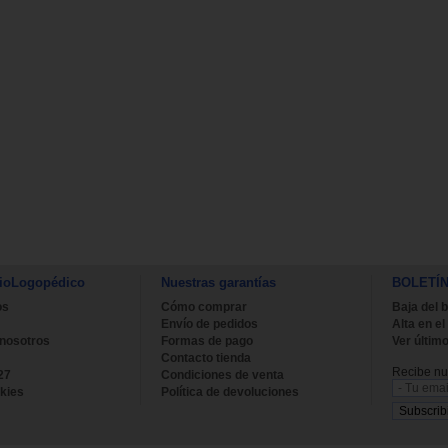
ioLogopédico
Nuestras garantías
BOLETÍ
os
Cómo comprar
Baja del b
Envío de pedidos
Alta en el
 nosotros
Formas de pago
Ver último
Contacto tienda
Recibe nue
27
Condiciones de venta
kies
Política de devoluciones