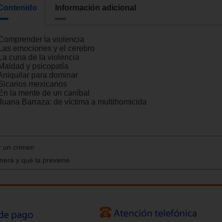
Contenido
Información adicional
 Comprender la violencia
 Las emociones y el cerebro
La cuna de la violencia
 Maldad y psicopatía
 Aniquilar para dominar
 Sicarios mexicanos
 En la mente de un caníbal
 Juana Barraza: de víctima a multihomicida
 un crimen
enera y qué la previene