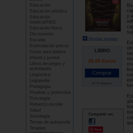
Educación
Ba
ca
Educación artística
y 
Educación
re
especial/NEE
cap
Educación física
su
Diccionarios
Ampliar imagen
Escuela
Es
Estimulación precoz
ob
LIBRO
Guías para padres
lar
Infantil y juvenil
neu
26.85
Euros
Libros de juegos y
ri
actividades
bi
Lingüística
co
exi
Logopedia
29.75 Dólares*
he
Pedagogía
Pruebas y protocolos
Est
Psicología
añ
Refuerzo escolar
In
Salud
tr
Compartir en:
Sociología
co
Temas de autoayuda
que
Terapias
Save
complementarias