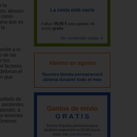
r la
La cesta está vacía
ios, abusos
s como
mana que es
Faltan
59,90 €
para gastos de
 la
envío
gratis
Ver contenido cesta
exión a lo
o de las
e los
Abierto en agosto
s factores
 detonan el
Nuestra tienda permanecerá
ón que
abierta durante todo el mes
r
sultado de
 asistentes.
Gastos de envío
atender, a
G R A T I S
que tenemos
enómenos
Envíos España península para
pedidos superiores a 59,90 euros
(más iva)
(condiciones)