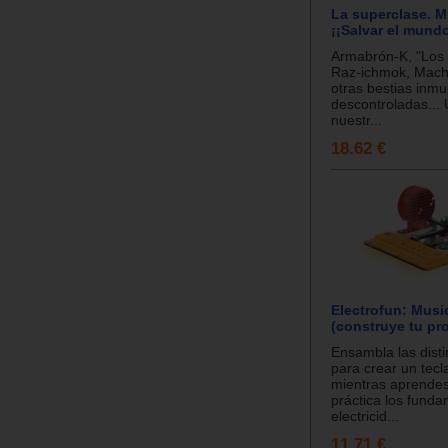
La superclase. M
¡¡Salvar el mundo
Armabrón-K, "Los
Raz-ichmok, Mach
otras bestias inm
descontroladas... 
nuestr...
18.62 €
Electrofun: Mus
(construye tu pr
Ensambla las disti
para crear un tecl
mientras aprende
práctica los funda
electricid...
11.71 €