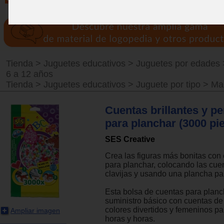
Tienda
>
Juguetes educativos
>
Juguetes por edades
6 a 12 años
Tienda
>
Juguetes educativos
>
Juguete por tipo
>
Ma
Cuentas brillantes y pe
para planchar (3000 pi
SES Creative
Crea las figuras más bonitas con
para planchar, colocando las cue
clavijas y usando una plancha par
Esta bolsa de cuentas para planc
suministro básico con cuentas de
colores divertidos y femeninos pa
Ampliar imagen
horas y horas.