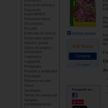
Educación
Est
pr
Educación artística
co
Educación
especial/NEE
Ay
Educación física
fin
Diccionarios
int
Escuela
Ampliar imagen
Estimulación precoz
Un
Guías para padres
ad
Infantil y juvenil
se
8.07
Euros
Libros de juegos y
actividades
Fa
Lingüística
Ed
Logopedia
7.70 Dólares*
Pedagogía
Ar
Pruebas y protocolos
Psicología
Refuerzo escolar
Salud
Compartir en:
Sociología
Temas de autoayuda
Terapias
Save
complementarias