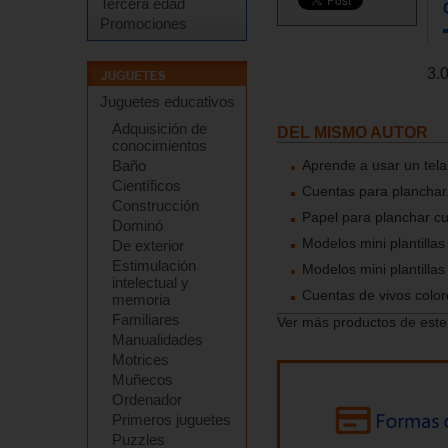
Tercera edad
Promociones
3.
Juguetes educativos
Adquisición de
DEL MISMO AUTOR
conocimientos
Aprende a usar un tela
Baño
Científicos
Cuentas para planchar
Construcción
Papel para planchar c
Dominó
Modelos mini plantilla
De exterior
Estimulación
Modelos mini plantilla
intelectual y
Cuentas de vivos color
memoria
Familiares
Ver más productos de este
Manualidades
Motrices
Muñecos
Ordenador
Primeros juguetes
Puzzles