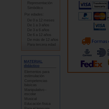
Representación
Simbólico
Por edades:
De 0 a 12 meses
De 1 a 3 años
De 3 a 6 años
De 6 a 12 años
De más de 12 años
Para tercera edad
MATERIAL
didáctico
Elementos para
estimulación
Competencias
básicas
Manipulativo -
escolar
Musical
Educación física
Para el lenguaje