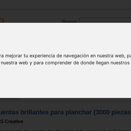
Buscar:
Formación
Directorio
Trabajo
Registro
ra mejorar tu experiencia de navegación en nuestra web, p
n nuestra web y para comprender de donde llegan nuestros v
>
Juguetes de 6 a 12 años
nualidades
entas brillantes para planchar (3000 piezas
S Creative