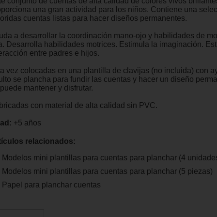
e conjunto de cuentas de alta calidad de colores vivos brillante
oporciona una gran actividad para los niños. Contiene una sele
loridas cuentas listas para hacer diseños permanentes.
uda a desarrollar la coordinación mano-ojo y habilidades de mo
a. Desarrolla habilidades motrices. Estimula la imaginación. Est
eracción entre padres e hijos.
a vez colocadas en una plantilla de clavijas (no incluida) con 
ulto se plancha para fundir las cuentas y hacer un diseño perm
 puede mantener y disfrutar.
bricadas con material de alta calidad sin PVC.
ad:
+5 años
tículos relacionados:
Modelos mini plantillas para cuentas para planchar (4 unidade
Modelos mini plantillas para cuentas para planchar (5 piezas)
Papel para planchar cuentas