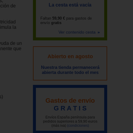
s,
La cesta está vacía
cción de
Faltan
59,90 €
para gastos de
tricidad
envío
gratis
imula la
Ver contenido cesta
ayuda de un
anente que
Abierto en agosto
Nuestra tienda permanecerá
abierta durante todo el mes
s)
Gastos de envío
G R A T I S
Envíos España península para
pedidos superiores a 59,90 euros
(más iva)
(condiciones)