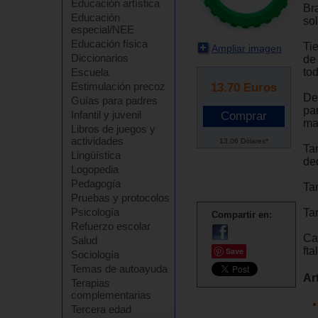
Educación artística
Br
Educación
sol
especial/NEE
Educación física
Tie
Ampliar imagen
Diccionarios
de
tod
Escuela
Estimulación precoz
13.70
Euros
De
Guías para padres
pa
Infantil y juvenil
ma
Libros de juegos y
actividades
13.06 Dólares*
Ta
Lingüística
ded
Logopedia
Pedagogía
Ta
Pruebas y protocolos
Psicología
Ta
Compartir en:
Refuerzo escolar
Ca
Salud
fta
Save
Sociología
Temas de autoayuda
Ar
Terapias
complementarias
Tercera edad