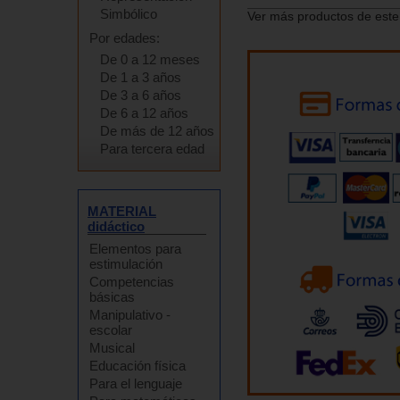
Simbólico
Ver más productos de este
Por edades:
De 0 a 12 meses
De 1 a 3 años
De 3 a 6 años
De 6 a 12 años
De más de 12 años
Para tercera edad
MATERIAL
didáctico
Elementos para
estimulación
Competencias
básicas
Manipulativo -
escolar
Musical
Educación física
Para el lenguaje