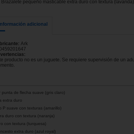
Brazalete pequeño masticable extra duro con textura (lavanda)
Información adicional
bricante:
Ark
0459201647
vertencias:
te producto no es un juguete. Se requiere supervisión de un adu
mento.
 punta de flecha suave (gris claro)
a extra duro
 P suave con texturas (amarillo)
tra duro con textura (naranja)
ro con textura (turquesa)
ncesto extra duro (azul royal)