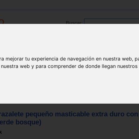
Buscar:
Formación
Directorio
Trabajo
Registro
ra mejorar tu experiencia de navegación en nuestra web, p
n nuestra web y para comprender de donde llegan nuestros v
dad orofacial miofuncional
>
Masticación - deglución
>
Brazaletes-Puls
razalete pequeño masticable extra duro con
verde bosque)
k