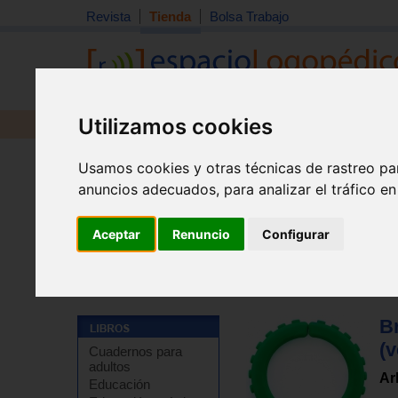
Revista
Tienda
Bolsa Trabajo
Utilizamos cookies
Revista
Libros
Material
Juguetes
Usamos cookies y otras técnicas de rastreo pa
anuncios adecuados, para analizar el tráfico e
Aceptar
Renuncio
Configurar
Tienda
>
Material didáctico y de estimulación
>
Motrici
B
(
Cuadernos para
adultos
Ar
Educación