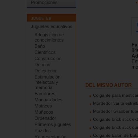
Promociones
Juguetes educativos
Adquisición de
conocimientos
Fa
Baño
84
Científicos
Ad
Construcción
Es
Dominó
mo
De exterior
Estimulación
intelectual y
DEL MISMO AUTOR
memoria
Familiares
Colgante para masticar
Manualidades
Mordedor varita estrell
Motrices
Mordedor Grabber tubo
Muñecos
Ordenador
Colgante brick stick ex
Primeros juguetes
Colgante brick stick du
Puzzles
Colgante balón de balo
Representación