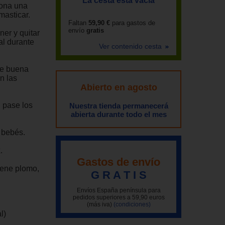
La cesta está vacía
iona una
masticar.
Faltan
59,90 €
para gastos de
envío
gratis
ner y quitar
al durante
Ver contenido cesta
te buena
n las
Abierto en agosto
, pase los
Nuestra tienda permanecerá
abierta durante todo el mes
 bebés.
.
Gastos de envío
iene plomo,
G R A T I S
Envíos España península para
pedidos superiores a 59,90 euros
(más iva)
(condiciones)
l)