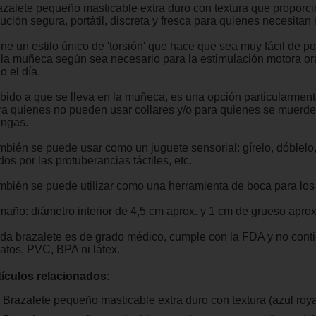
azalete pequeño masticable extra duro con textura que proporc
ución segura, portátil, discreta y fresca para quienes necesitan 
ne un estilo único de 'torsión' que hace que sea muy fácil de po
 la muñeca según sea necesario para la estimulación motora or
o el día.
bido a que se lleva en la muñeca, es una opción particularmen
ra quienes no pueden usar collares y/o para quienes se muerde
ngas.
mbién se puede usar como un juguete sensorial: gírelo, dóblelo
os por las protuberancias táctiles, etc.
mbién se puede utilizar como una herramienta de boca para los
maño: diámetro interior de 4,5 cm aprox. y 1 cm de grueso aprox
da brazalete es de grado médico, cumple con la FDA y no cont
latos, PVC, BPA ni látex.
tículos relacionados:
Brazalete pequeño masticable extra duro con textura (azul roya