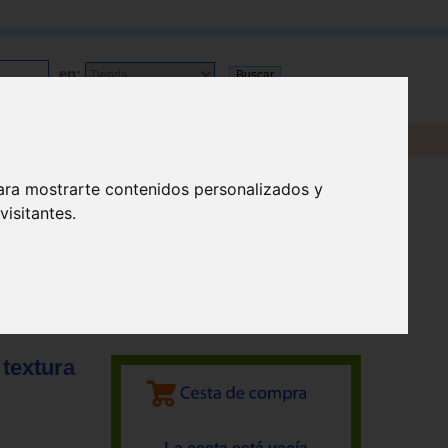
en:
ara mostrarte contenidos personalizados y
isitantes.
eras
 textura