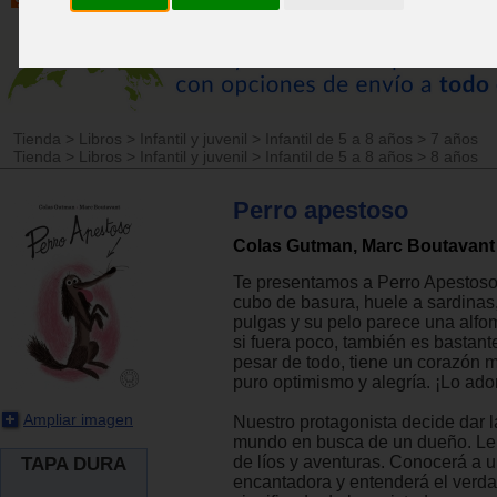
Tienda
>
Libros
>
Infantil y juvenil
>
Infantil de 5 a 8 años
>
7 años
Tienda
>
Libros
>
Infantil y juvenil
>
Infantil de 5 a 8 años
>
8 años
Perro apestoso
Colas Gutman, Marc Boutavant
Te presentamos a Perro Apestoso
cubo de basura, huele a sardinas,
pulgas y su pelo parece una alfom
si fuera poco, también es bastante
pesar de todo, tiene un corazón 
puro optimismo y alegría. ¡Lo ado
Ampliar imagen
Nuestro protagonista decide dar la
mundo en busca de un dueño. Le
de líos y aventuras. Conocerá a 
TAPA DURA
encantadora y entenderá el verd