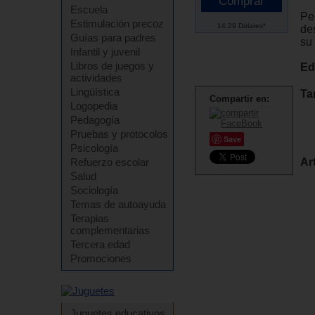
Escuela
Pe
Estimulación precoz
14.29 Dólares*
de
Guías para padres
su
Infantil y juvenil
Libros de juegos y
Ed
actividades
Lingüística
Ta
Compartir en:
Logopedia
Pedagogía
Pruebas y protocolos
Save
Psicología
Refuerzo escolar
Ar
Salud
Sociología
Temas de autoayuda
Terapias
complementarias
Tercera edad
Promociones
Juguetes educativos