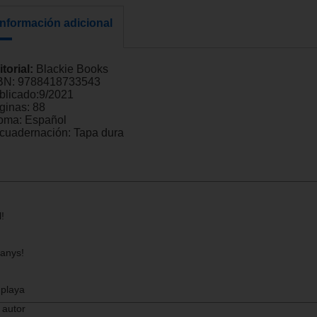
Información adicional
itorial:
Blackie Books
BN:
9788418733543
blicado:
9/2021
ginas:
88
ioma:
Español
cuadernación:
Tapa dura
!
 anys!
 playa
 autor