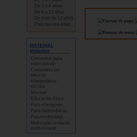
De 3 a 6 años
De 6 a 12 años
De más de 12 años
Para tercera edad
MATERIAL
didáctico
Elementos para
estimulación
Competencias
básicas
Manipulativo -
escolar
Musical
Educación física
Para el lenguaje
Para matemáticas
Psicomotricidad
Motricidad orofacial
miofuncional