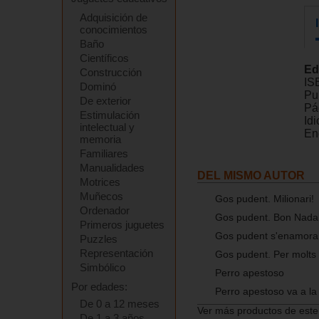
Adquisición de
conocimientos
Baño
Científicos
Ed
Construcción
IS
Dominó
Pu
De exterior
Pá
Estimulación
Id
intelectual y
En
memoria
Familiares
Manualidades
DEL MISMO AUTOR
Motrices
Muñecos
Gos pudent. Milionari!
Ordenador
Gos pudent. Bon Nadal
Primeros juguetes
Gos pudent s'enamora
Puzzles
Representación
Gos pudent. Per molts
Simbólico
Perro apestoso
Por edades:
Perro apestoso va a la
De 0 a 12 meses
Ver más productos de este
De 1 a 3 años