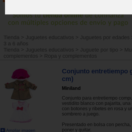
Tienda
>
Juguetes educativos
>
Juguetes por edades
3 a 6 años
Tienda
>
Juguetes educativos
>
Juguete por tipo
>
Mu
complementos
>
Ropa y complementos
Conjunto entretiempo g
cm)
Miniland
Conjunto para entretiempo compu
vestidito blanco con pajarita, un
con botones y ribetes en rosa y u
sombrero a juego.
Presentado en bolsa con percha, 
poner y quitar.
Ampliar imagen