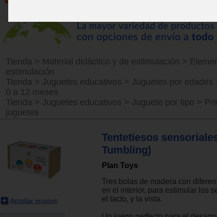
Tienda
>
Material didáctico y de estimulación
>
Elemen
estimulación
Tienda
>
Juguetes educativos
>
Juguetes por edades
0 a 12 meses
Tienda
>
Juguetes educativos
>
Juguete por tipo
>
Pr
juguetes
Tentetiesos sensoriale
Tumbling)
Plan Toys
Tres bolas de madera con diferen
en el interior, para estimular los s
el tacto, y la vista.
Ampliar imagen
Un juego perfecto para el desarro