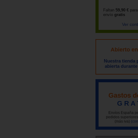
Faltan
59,90 €
para
envío
gratis
Ver con
Abierto e
Nuestra tienda
abierta durante
Gastos d
G R A 
Envíos España pe
pedidos superiores
(más iva)
(con