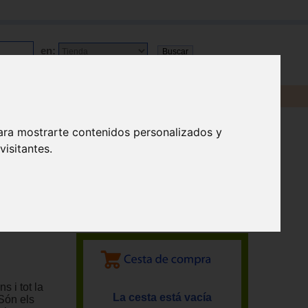
en:
ara mostrarte contenidos personalizados y
isitantes.
ns i tot la
La cesta está vacía
 Són els