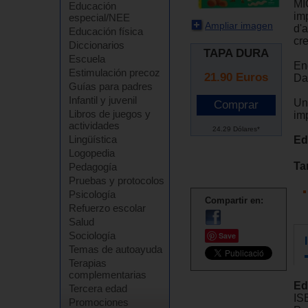
MI
Educación
imp
especial/NEE
Ampliar imagen
d'a
Educación física
cr
Diccionarios
TAPA DURA
Escuela
En
Estimulación precoz
21.90
Euros
Da
Guías para padres
Infantil y juvenil
Un 
Libros de juegos y
imp
actividades
24.29 Dólares*
Lingüística
Ed
Logopedia
Ta
Pedagogía
Pruebas y protocolos
Psicología
Compartir en:
Refuerzo escolar
Salud
Sociología
Save
Temas de autoayuda
Terapias
complementarias
Ed
Tercera edad
IS
Promociones