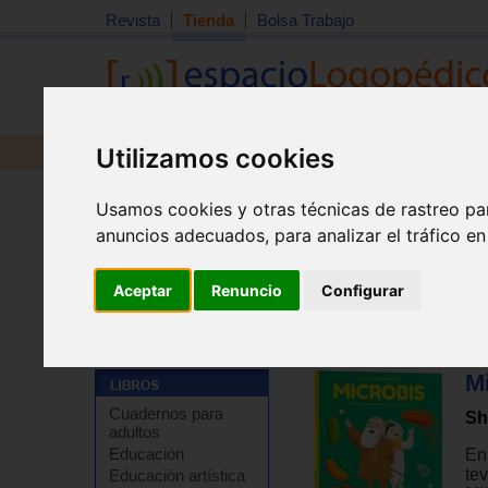
Revista
Tienda
Bolsa Trabajo
Utilizamos cookies
Revista
Libros
Material
Juguetes
Usamos cookies y otras técnicas de rastreo pa
anuncios adecuados, para analizar el tráfico e
Aceptar
Renuncio
Configurar
M
Cuadernos para
Sh
adultos
Educación
En 
tev
Educación artística