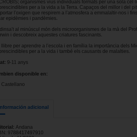
CROBIS; organismes vius individuals formats per una sola cèl·l
rescindibles per a la vida a la Terra. Capaços del millor i del pit
portar l'oxigen que respirem a l'atmosfera a emmalaltir-nos i fins 
ear epidèmies i pandèmies.
dinsa't al minúscul món dels microorganismes de la mà del Pro
rwin i descobreix aquestes criatures fascinants.
llibre per aprendre a l'escola i en família la importància dels Mi
rescindibles per a la vida i també els causants de malalties.
at:
9-11 anys
mbien disponible en:
Castellano
Información adicional
itorial:
Andana
BN:
9788417497910