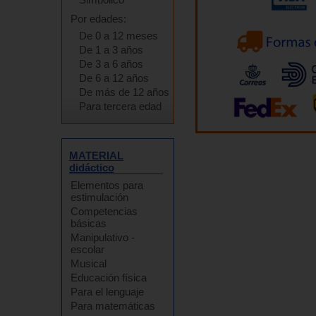
Por edades:
De 0 a 12 meses
De 1 a 3 años
De 3 a 6 años
De 6 a 12 años
De más de 12 años
Para tercera edad
MATERIAL
didáctico
Elementos para
estimulación
Competencias
básicas
Manipulativo -
escolar
Musical
Educación física
Para el lenguaje
Para matemáticas