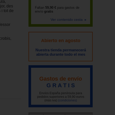
ula,
jor, des
Faltan
59,90 €
para gastos de
i tot de
envío
gratis
Ver contenido cesta
fessor
crobis,
Abierto en agosto
Nuestra tienda permanecerá
abierta durante todo el mes
Gastos de envío
G R A T I S
Envíos España península para
pedidos superiores a 59,90 euros
(más iva)
(condiciones)