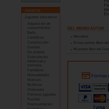
Pu
Pá
Id
En
Juguetes educativos
Adquisición de
conocimientos
DEL MISMO AUTOR
Baño
Microbios
Científicos
Construcción
El meu primer llibre d
Dominó
Mi primer libro del Co
De exterior
Estimulación
intelectual y
memoria
Familiares
Manualidades
Motrices
Muñecos
Ordenador
Primeros juguetes
Puzzles
Representación
Simbólico