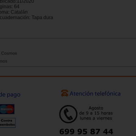
blicado:
11/2020
ginas:
64
ioma:
Catalán
cuadernación:
Tapa dura
el Cosmos
smos