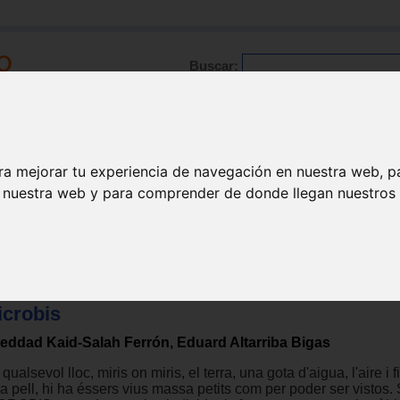
Buscar:
Formación
Directorio
Trabajo
Registro
ra mejorar tu experiencia de navegación en nuestra web, p
n nuestra web y para comprender de donde llegan nuestros v
icrobis
eddad Kaid-Salah Ferrón, Eduard Altarriba Bigas
qualsevol lloc, miris on miris, el terra, una gota d'aigua, l'aire i fi
a pell, hi ha éssers vius massa petits com per poder ser vistos.