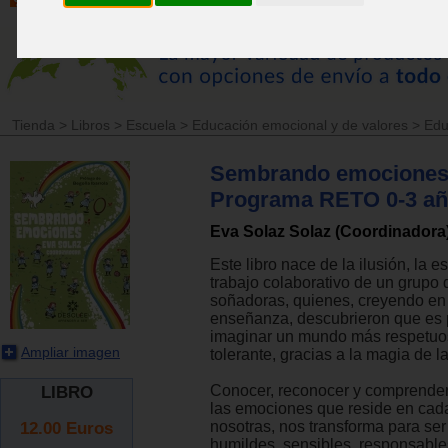
Tienda
>
Libros
>
Escuela
>
Educación emocional y de valores
>
Edu
Sembrando emociones
Programa RETO 0-3 a
Eva Solaz Solaz (Coordinadora
Este libro nace de la ilusión, la e
trabajo colaborativo de un grupo
soñadoras, quienes, creyendo en e
enseñanza, descubrieron que es 
imaginar un mundo más respetuo
Ampliar imagen
tolerante, gracias a la magia de 
Conocer, reconocer y comprender
LIBRO
las emociones que reside en cad
12.00
Euros
nosotras, nos transforma para se
humildes, sensibles, responsable