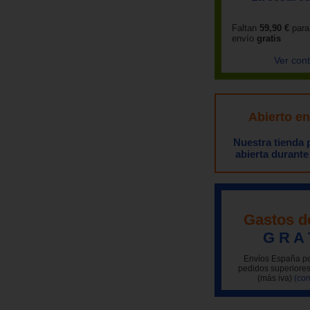
Faltan
59,90 €
para
envío
gratis
Ver con
Abierto e
Nuestra tienda
abierta durante
Gastos d
G R A 
Envíos España pe
pedidos superiores
(más iva)
(con