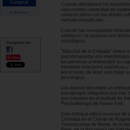
Cuando afrontamos los inevitable
vida nuestra capacidad de establ
39.89 Dólares*
contacto pleno con los demás sufr
menudo perjudicada.
Cuando las necesidades relacion
satisfacen, se produce una disfu
psicológica.
Compartir en:
"Más Allá de la Empatía" ofrece a
psicoterapeutas una metodología
Save
las personas a redescubrir su ca
mantener relaciones auténticas y 
por lo tanto, de tener una mejor s
psicológica.
Los autores describen un enfoqu
psicoterapia integrativa que han 
que imparten en el Institute for In
Psychotherapy de Nueva York.
Este enfoque utiliza recursos de 
Centrada en el Cliente de Rogers,
Transaccional de Berne, de la ter
Perls, de la Psicología del Self d