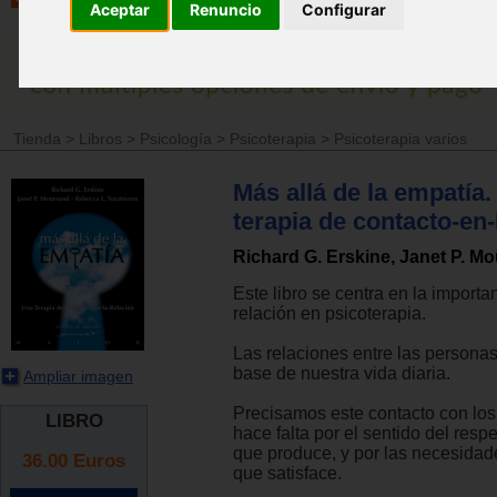
Aceptar
Renuncio
Configurar
Tienda
>
Libros
>
Psicología
>
Psicoterapia
>
Psicoterapia varios
Más allá de la empatía
terapia de contacto-en-
Richard G. Erskine, Janet P. M
Este libro se centra en la importa
relación en psicoterapia.
Las relaciones entre las personas
base de nuestra vida diaria.
Ampliar imagen
Precisamos este contacto con lo
LIBRO
hace falta por el sentido del respe
que produce, y por las necesidad
36.00
Euros
que satisface.