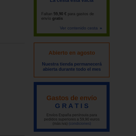
La cesta está vacía
Faltan
59,90 €
para gastos de
envío
gratis
Ver contenido cesta
Abierto en agosto
Nuestra tienda permanecerá
abierta durante todo el mes
Gastos de envío
G R A T I S
Envíos España península para
pedidos superiores a 59,90 euros
(más iva)
(condiciones)