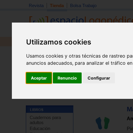
Revista
Tienda
Bolsa Trabajo
Utilizamos cookies
Revista
Libros
Material
Juguetes
Usamos cookies y otras técnicas de rastreo pa
anuncios adecuados, para analizar el tráfico e
Aceptar
Renuncio
Configurar
Tienda
>
Material didáctico y de estimulación
>
Materia
M
Cuadernos para
A
adultos
Educación
Pi