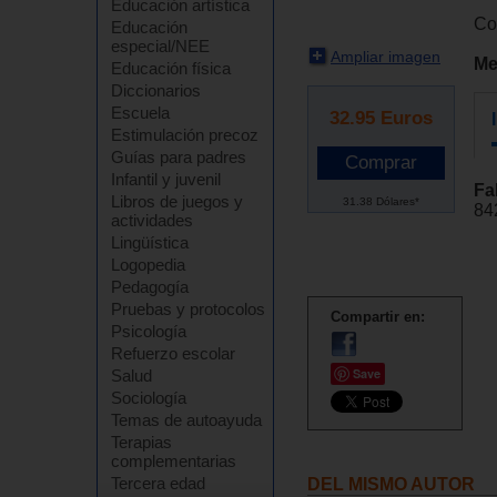
Educación artística
Co
Educación
especial/NEE
Ampliar imagen
Me
Educación física
Diccionarios
Escuela
32.95
Euros
Estimulación precoz
Guías para padres
Infantil y juvenil
Fa
Libros de juegos y
31.38 Dólares*
84
actividades
Lingüística
Logopedia
Pedagogía
Pruebas y protocolos
Compartir en:
Psicología
Refuerzo escolar
Save
Salud
Sociología
Temas de autoayuda
Terapias
complementarias
Tercera edad
DEL MISMO AUTOR