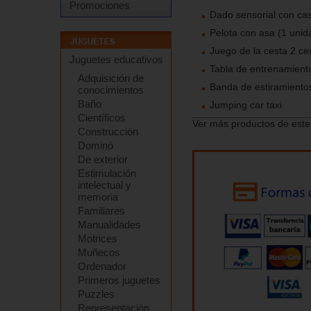
Promociones
Dado sensorial con cas
Pelota con asa (1 unid
Juego de la cesta 2 ce
Juguetes educativos
Tabla de entrenamiento
Adquisición de
Banda de estiramientos
conocimientos
Baño
Jumping car taxi
Científicos
Ver más productos de este
Construcción
Dominó
De exterior
Estimulación
intelectual y
memoria
Familiares
Manualidades
Motrices
Muñecos
Ordenador
Primeros juguetes
Puzzles
Representación