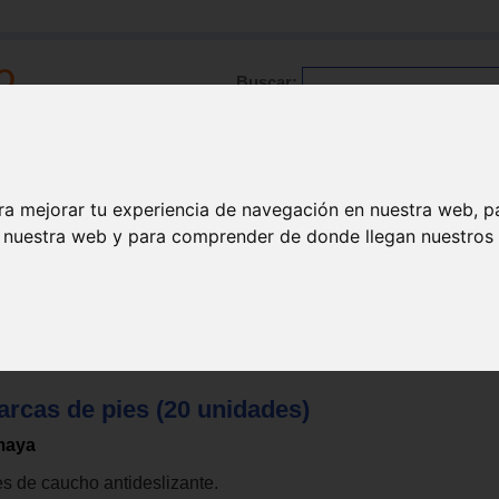
Buscar:
Formación
Directorio
Trabajo
Registro
ra mejorar tu experiencia de navegación en nuestra web, p
n nuestra web y para comprender de donde llegan nuestros v
l psicomotricidad
>
Psicomotricidad gruesa
arcas de pies (20 unidades)
maya
es de caucho antideslizante.