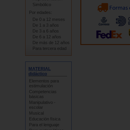
Simbólico
Por edades:
De 0 a 12 meses
De 1 a 3 años
De 3 a 6 años
De 6 a 12 años
De más de 12 años
Para tercera edad
MATERIAL
didáctico
Elementos para
estimulación
Competencias
básicas
Manipulativo -
escolar
Musical
Educación física
Para el lenguaje