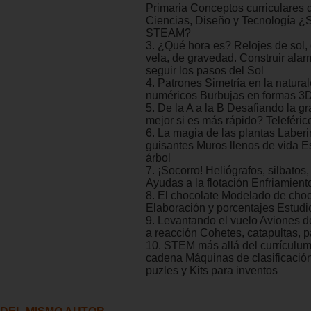
Primaria Conceptos curriculares 
Ciencias, Diseño y Tecnología 
STEAM?
3. ¿Qué hora es? Relojes de sol,
vela, de gravedad. Construir ala
seguir los pasos del Sol
4. Patrones Simetría en la natura
numéricos Burbujas en formas 3
5. De la A a la B Desafiando la 
mejor si es más rápido? Teleféri
6. La magia de las plantas Laberi
guisantes Muros llenos de vida 
árbol
7. ¡Socorro! Heliógrafos, silbatos,
Ayudas a la flotación Enfriamient
8. El chocolate Modelado de choc
Elaboración y porcentajes Estud
9. Levantando el vuelo Aviones d
a reacción Cohetes, catapultas, 
10. STEM más allá del currículu
cadena Máquinas de clasificaci
puzles y Kits para inventos