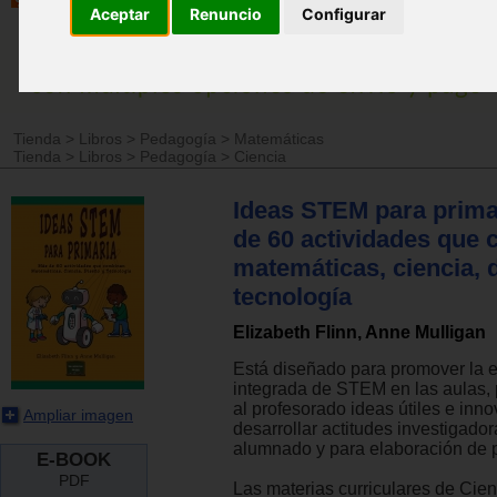
Aceptar
Renuncio
Configurar
Tienda
>
Libros
>
Pedagogía
>
Matemáticas
Tienda
>
Libros
>
Pedagogía
>
Ciencia
Ideas STEM para prima
de 60 actividades que
matemáticas, ciencia, 
tecnología
Elizabeth Flinn, Anne Mulligan
Está diseñado para promover la
integrada de STEM en las aulas,
al profesorado ideas útiles e inn
Ampliar imagen
desarrollar actitudes investigador
alumnado y para elaboración de 
E-BOOK
PDF
Las materias curriculares de Cien