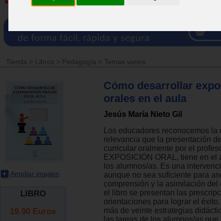
Tienda
>
Libros
>
Pedagogía
>
Temas varios
Cómo desarrollar expo
orales en el aula
Jesús María Nieto Gil
Los educadores reconocemos la 
relevancia que la presentación d
curricular oralmente por el profeso
EXPOSICIÓN ORAL, tiene en el a
los alumnos/as. Es una intervenc
Ampliar imagen
aunque no sea suficiente para as
comprensión y la asimilación del
el libro se presentan las prescrip
LIBRO
orientaciones para lograr el éxito
19.90
Euros
más de veinte estrategias didáctic
las tareas de los alumnos/as qu