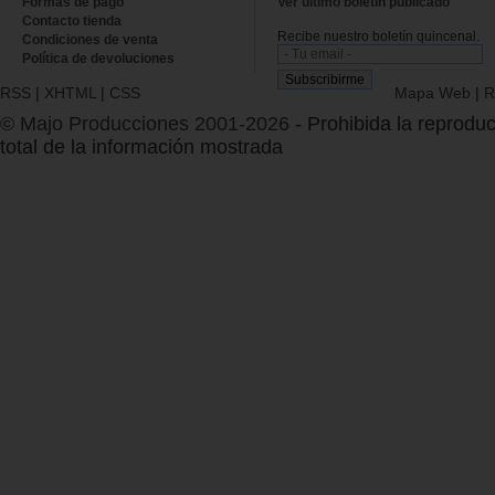
Formas de pago
Ver último boletin publicado
Contacto tienda
Recibe nuestro boletín quincenal.
Condiciones de venta
Política de devoluciones
RSS
|
XHTML
|
CSS
Mapa Web
|
R
© Majo Producciones 2001-2026
- Prohibida la reproduc
total de la información mostrada