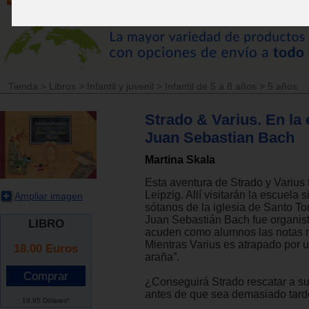
Tienda
>
Libros
>
Infantil y juvenil
>
Infantil de 5 a 8 años
>
5 años
Strado & Varius. En la
Juan Sebastian Bach
Martina Skala
Esta aventura de Strado y Varius 
Leipzig. Allí visitarán la escuela 
Ampliar imagen
sótanos de la iglesia de Santo T
Juan Sebastián Bach fue organist
LIBRO
acuden como alumnos las notas 
Mientras Varius es atrapado por
18.00
Euros
araña”.
¿Conseguirá Strado rescatar a s
antes de que sea demasiado tar
19.95 Dólares*