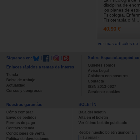
La Psicología de l
disciplina de enor
los planes de estu
Psicología, Enferm
Fisioterapia o M...
40.90 €
Ver más artículos de 
Sobre EspacioLogopédico
Síguenos en:
|
|
|
Quienes somos
Enlaces rápidos a temas de interés
Aviso Legal
Tienda
Colabora con nosotros
Bolsa de trabajo
Contacta
Actualidad
ISSN 2013-0627
Cursos y congresos
Gestionar cookies
Nuestras garantías
BOLETÍN
Cómo comprar
Baja del boletin
Envío de pedidos
Alta en el boletin
Formas de pago
Ver último boletin publicado
Contacto tienda
Recibe nuestro boletín quincenal.
Condiciones de venta
Política de devoluciones