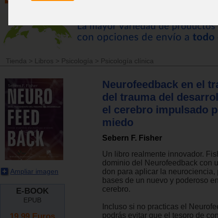
Tienda
>
Libros
>
Psicología
>
Psicología clínica
Neurofeedback en el tr
del trauma del desarrol
el cerebro impulsado p
miedo
Sebern F. Fisher
Un libro realmente innovador. Fi
dominio del Neurofeedback con 
Ampliar imagen
don para aplicar la neurociencia, 
bases de un nuevo y poderoso e
cerebro.
E-BOOK
EPUB
Incluso si no practicas el Neurof
19.99
Euros
podrás evitar que el tesoro de co