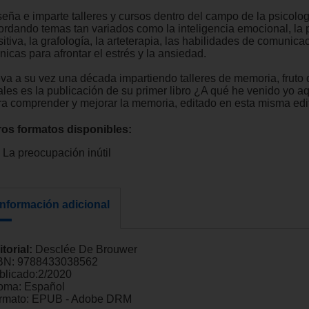
seña e imparte talleres y cursos dentro del campo de la psicolog
ordando temas tan variados como la inteligencia emocional, la 
itiva, la grafología, la arteterapia, las habilidades de comunica
nicas para afrontar el estrés y la ansiedad.
eva a su vez una década impartiendo talleres de memoria, fruto 
ales es la publicación de su primer libro ¿A qué he venido yo a
ra comprender y mejorar la memoria, editado en esta misma edit
ros formatos disponibles:
La preocupación inútil
Información adicional
itorial:
Desclée De Brouwer
BN:
9788433038562
blicado:
2/2020
ioma:
Español
rmato:
EPUB - Adobe DRM