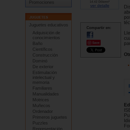
Promociones
14.42 Dólares*
ver detalle
Di
ab
pos
téc
Juguetes educativos
Compartir en:
Adquisición de
Ll
conocimientos
cu
Save
pa
Baño
Científicos
Ot
Construcción
Dominó
De exterior
Estimulación
intelectual y
memoria
Familiares
Manualidades
Motrices
Ed
Muñecos
IS
Ordenador
Pu
Primeros juguetes
Id
Puzzles
Fo
Representación