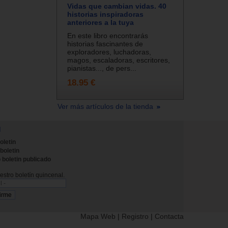
Vidas que cambian vidas. 40
historias inspiradoras
anteriores a la tuya
En este libro encontrarás
historias fascinantes de
exploradores, luchadoras,
magos, escaladoras, escritores,
pianistas..., de pers...
18.95 €
Ver más artículos de la tienda
N
oletin
 boletin
 boletin publicado
stro boletín quincenal.
Mapa Web
|
Registro
|
Contacta