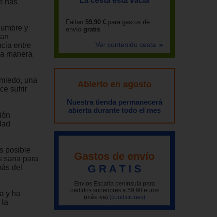
La cesta está vacía
e has
Faltan
59,90 €
para gastos de
dumbre y
envío
gratis
tan
Ver contenido cesta
ncia entre
 la manera
 miedo, una
Abierto en agosto
ce sufrir
Nuestra tienda permanecerá
abierta durante todo el mes
ión
dad
es posible
Gastos de envío
s sana para
G R A T I S
más del
Envíos España península para
pedidos superiores a 59,90 euros
a y ha
(más iva)
(condiciones)
 la