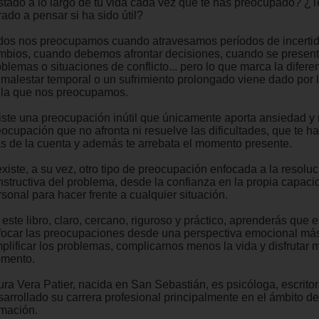
stado a lo largo de tu vida cada vez que te has preocupado? ¿T
ado a pensar si ha sido útil?
dos nos preocupamos cuando atravesamos períodos de incerti
mbios, cuando debemos afrontar decisiones, cuando se presen
blemas o situaciones de conflicto... pero lo que marca la difere
 malestar temporal o un sufrimiento prolongado viene dado por
 la que nos preocupamos.
iste una preocupación inútil que únicamente aporta ansiedad y
ocupación que no afronta ni resuelve las dificultades, que te ha
s de la cuenta y además te arrebata el momento presente.
xiste, a su vez, otro tipo de preocupación enfocada a la resoluc
nstructiva del problema, desde la confianza en la propia capaci
sonal para hacer frente a cualquier situación.
este libro, claro, cercano, riguroso y práctico, aprenderás que 
focar las preocupaciones desde una perspectiva emocional má
mplificar los problemas, complicarnos menos la vida y disfrutar 
mento.
ura Vera Patier, nacida en San Sebastián, es psicóloga, escritor
sarrollado su carrera profesional principalmente en el ámbito de
rmación.