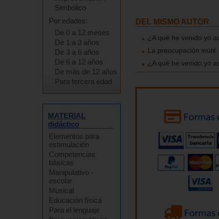
Simbólico
Por edades:
DEL MISMO AUTOR
De 0 a 12 meses
¿A qué he venido yo a
De 1 a 3 años
La preocupación inútil
De 3 a 6 años
De 6 a 12 años
¿A qué he venido yo a
De más de 12 años
Para tercera edad
MATERIAL
didáctico
Elementos para
estimulación
Competencias
básicas
Manipulativo -
escolar
Musical
Educación física
Para el lenguaje