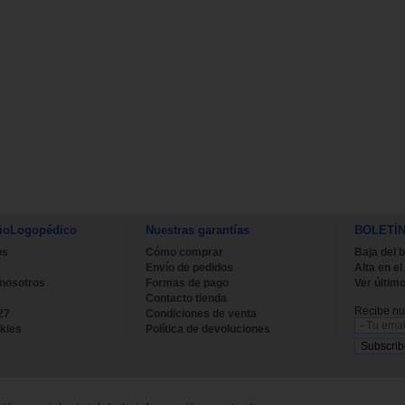
ioLogopédico
Nuestras garantías
BOLETÍ
os
Cómo comprar
Baja del b
Envío de pedidos
Alta en el
 nosotros
Formas de pago
Ver último
Contacto tienda
Recibe nue
27
Condiciones de venta
kies
Política de devoluciones