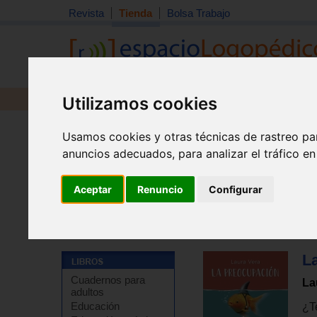
Revista
Tienda
Bolsa Trabajo
Utilizamos cookies
Revista
Libros
Material
Juguetes
Usamos cookies y otras técnicas de rastreo pa
anuncios adecuados, para analizar el tráfico e
Aceptar
Renuncio
Configurar
Tienda
>
Libros
>
Temas de autoayuda
>
Autoayuda - 
La
Cuadernos para
La
adultos
Educación
¿T