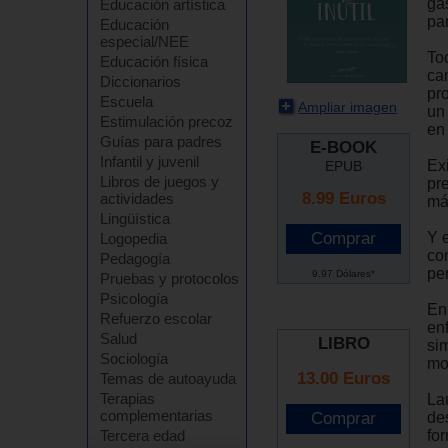
ga
Educación artística
par
Educación
especial/NEE
To
Educación física
ca
Diccionarios
pro
Escuela
Ampliar imagen
un
Estimulación precoz
en
Guías para padres
E-BOOK
Infantil y juvenil
Ex
EPUB
Libros de juegos y
pre
8.99
Euros
actividades
má
Lingüística
Y e
Logopedia
co
Pedagogía
per
9.97 Dólares*
Pruebas y protocolos
Psicología
En 
Refuerzo escolar
en
Salud
LIBRO
si
Sociología
mo
13.00 Euros
Temas de autoayuda
Terapias
La
complementarias
de
fo
Tercera edad