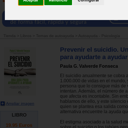
Tienda
>
Libros
>
Temas de autoayuda
>
Autoayuda - Psicología
Prevenir el suicidio. U
para ayudarte a ayudar
Paula G. Valverde Fonseca
El suicidio anualmente se cobra 
1.000.000 de vidas en el mundo, 
persona que lo consigue más de v
intentan. Además, el número de a
que afecta es incontable. Sin e
hablamos de ello, y este silencio 
Ampliar imagen
quien se plantea esa salida como
alternativa encuentre la ayuda qu
LIBRO
El estigma asociado a la salud me
19.95
Euros
sobre el suicidio o los tabúes ge