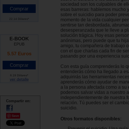
sociedad son los culpables de e
esas barreras: hablemos mucho 
sobre el suicidio para poder prev
22.14 Dólares*
momento de la vida cualquier pe
sentirse tan desbordada, abrumad
desesperanzada que le lleve a p
solución trágica. Hoy esas perso
E-BOOK
anónimas, pero puede que tu hija,
EPUB
amigo, tu compañera de trabajo o
con el que charlas cada fin de s
5.57 Euros
pasando por una experiencia suic
Con esta guía comprenderás lo qu
entenderás cómo ha llegado a esa
6.19 Dólares*
adquirirás las herramientas neces
ver detalle
aprenderás cómo ayudar de maner
a la persona afectada como a su 
podemos salvar vidas a nuestro a
independientemente de nuestra f
Compartir en:
relación. Tú puedes ser el cambio
suicidio.
Save
Otros formatos disponibles:
Prevenir el suicidio. Una guía