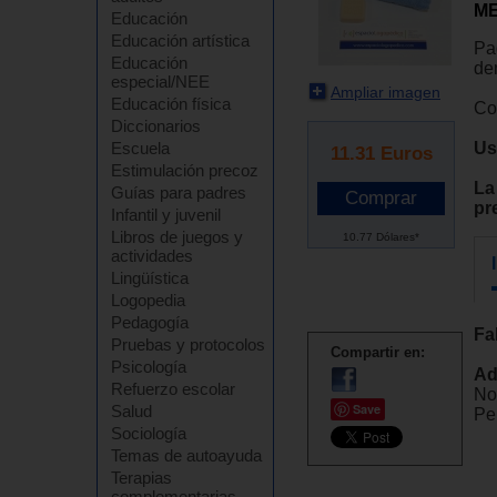
M
Educación
Educación artística
Pa
Educación
de
especial/NEE
Ampliar imagen
Educación física
Co
Diccionarios
Us
Escuela
11.31
Euros
Estimulación precoz
La
Guías para padres
pr
Infantil y juvenil
Libros de juegos y
10.77 Dólares*
actividades
Lingüística
Logopedia
Pedagogía
Fa
Pruebas y protocolos
Compartir en:
Psicología
Ad
Refuerzo escolar
No
Save
Salud
Pel
Sociología
Temas de autoayuda
Terapias
complementarias