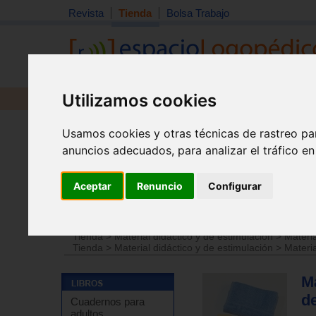
Revista
Tienda
Bolsa Trabajo
Utilizamos cookies
Revista
Libros
Material
Juguetes
Usamos cookies y otras técnicas de rastreo pa
anuncios adecuados, para analizar el tráfico e
Aceptar
Renuncio
Configurar
Tienda
>
Material didáctico y de estimulación
>
Materi
Tienda
>
Material didáctico y de estimulación
>
Materi
Tienda
>
Material didáctico y de estimulación
>
Materi
M
d
Cuadernos para
adultos