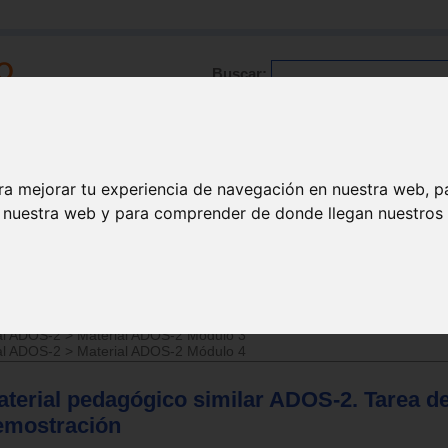
Buscar:
Formación
Directorio
Trabajo
Registro
ra mejorar tu experiencia de navegación en nuestra web, p
n nuestra web y para comprender de donde llegan nuestros v
al ADOS-2
>
Material ADOS-2 Módulo 2
al ADOS-2
>
Material ADOS-2 Módulo 3
al ADOS-2
>
Material ADOS-2 Módulo 4
aterial pedagógico similar ADOS-2. Tarea d
emostración