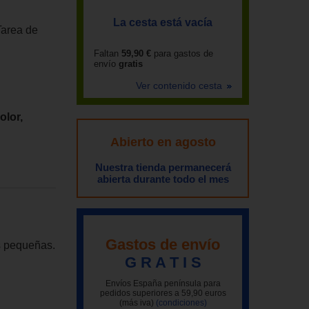
La cesta está vacía
Tarea de
Faltan
59,90 €
para gastos de
envío
gratis
Ver contenido cesta
olor,
Abierto en agosto
Nuestra tienda permanecerá
abierta durante todo el mes
Gastos de envío
s pequeñas.
G R A T I S
Envíos España península para
pedidos superiores a 59,90 euros
(más iva)
(condiciones)