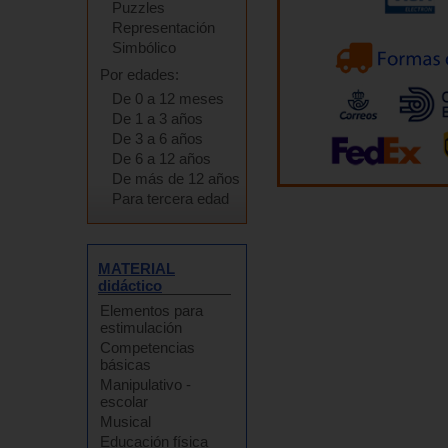
Puzzles
Representación
Simbólico
Por edades:
De 0 a 12 meses
De 1 a 3 años
De 3 a 6 años
De 6 a 12 años
De más de 12 años
Para tercera edad
MATERIAL
didáctico
Elementos para
estimulación
Competencias
básicas
Manipulativo -
escolar
Musical
Educación física