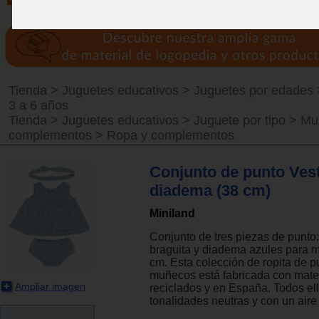
Tienda
>
Juguetes educativos
>
Juguetes por edades
3 a 6 años
Tienda
>
Juguetes educativos
>
Juguete por tipo
>
Mu
complementos
>
Ropa y complementos
Conjunto de punto Vest
diadema (38 cm)
Miniland
Conjunto de tres piezas de punto:
braguita y diadema azules para 
cm. Esta colección de ropita de p
muñecos está fabricada con mate
Ampliar imagen
reciclados y en España. Todos el
tonalidades neutras y con un air