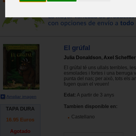
El grúfal
Julia Donaldson, Axel Scheffler
El grúfal té uns ullals terribles, l
esmolades i fortes i una berruga v
punta del nas; per això, tots els 
fugen quan el veuen!
Edat:
A partir de 3 anys
Ampliar imagen
Tambien disponible en:
TAPA DURA
Castellano
16.95
Euros
Agotado