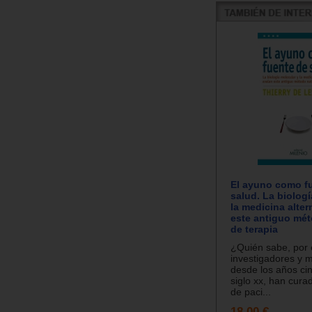
El ayuno como f
salud. La biologí
la medicina alter
este antiguo mét
de terapia
¿Quién sabe, por 
investigadores y 
desde los años ci
siglo xx, han cura
de paci...
18.00 €