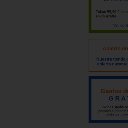
Faltan
59,90 €
para
envío
gratis
Ver con
Abierto e
Nuestra tienda
abierta durante
Gastos d
G R A 
Envíos España pe
pedidos superiores
(más iva)
(con