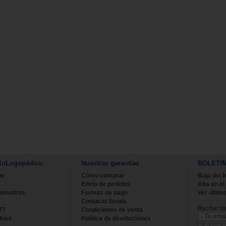
ioLogopédico
Nuestras garantías
BOLETÍ
os
Cómo comprar
Baja del b
Envío de pedidos
Alta en el
 nosotros
Formas de pago
Ver último
Contacto tienda
Recibe nue
27
Condiciones de venta
kies
Política de devoluciones