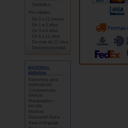
Simbólico
Por edades:
De 0 a 12 meses
De 1 a 3 años
De 3 a 6 años
De 6 a 12 años
De más de 12 años
Para tercera edad
MATERIAL
didáctico
Elementos para
estimulación
Competencias
básicas
Manipulativo -
escolar
Musical
Educación física
Para el lenguaje