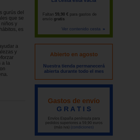
La cesta está vacía
os gurús del
Faltan
59,90 €
para gastos de
ales que se
envío
gratis
 niños y
Ver contenido cesta
hábitos, es
ayudar a
alezas y
Abierto en agosto
forzar
 a la
Nuestra tienda permanecerá
con
abierta durante todo el mes
ena.
Gastos de envío
G R A T I S
Envíos España península para
pedidos superiores a 59,90 euros
(más iva)
(condiciones)