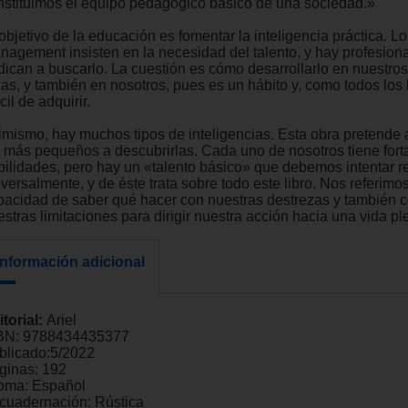
nstituimos el equipo pedagógico básico de una sociedad.»
objetivo de la educación es fomentar la inteligencia práctica. L
nagement insisten en la necesidad del talento, y hay profesion
dican a buscarlo. La cuestión es cómo desarrollarlo en nuestros
ñas, y también en nosotros, pues es un hábito y, como todos los 
ícil de adquirir.
imismo, hay muchos tipos de inteligencias. Esta obra pretende 
s más pequeños a descubrirlas. Cada uno de nosotros tiene fort
bilidades, pero hay un «talento básico» que debemos intentar re
versalmente, y de éste trata sobre todo este libro. Nos referimos
pacidad de saber qué hacer con nuestras destrezas y también 
stras limitaciones para dirigir nuestra acción hacia una vida pl
Información adicional
itorial:
Ariel
BN:
9788434435377
blicado:
5/2022
ginas:
192
ioma:
Español
cuadernación:
Rústica