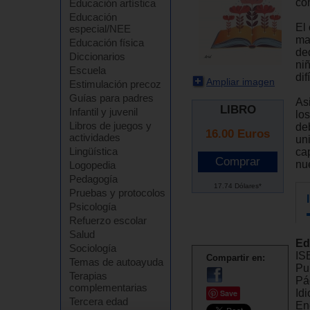
co
Educación artística
Educación
El 
especial/NEE
ma
Educación física
de
Diccionarios
ni
Escuela
dif
Ampliar imagen
Estimulación precoz
Guías para padres
As
LIBRO
Infantil y juvenil
lo
Libros de juegos y
de
16.00
Euros
actividades
uni
Lingüística
ca
nue
Logopedia
Pedagogía
17.74 Dólares*
Pruebas y protocolos
Psicología
Refuerzo escolar
Salud
Ed
Sociología
IS
Compartir en:
Temas de autoayuda
Pu
Terapias
Pá
complementarias
Id
Save
Tercera edad
En