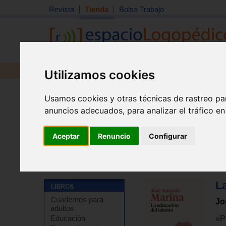
Revista
Tienda
Bolsa Trabajo
Revista
Libros
Material
Juguetes
Utilizamos cookies
Usamos cookies y otras técnicas de rastreo pa
anuncios adecuados, para analizar el tráfico e
Aceptar
Renuncio
Configurar
Tienda
>
Libros
>
Pedagogía
>
Temas varios
La
Cuadernos para
Jo
adultos
Educación
«P