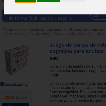
Tienda
>
Libros
>
Cuadernos para adultos
>
Estimulación cognitiva
Tienda
>
Libros
>
Tercera edad
>
Cuadernos de estimulación
>
Estim
Juego de cartas de est
cognitiva para adultos
GEU
Colección de tarjetas de 15 x 15
estimular las funciones cognitivas
juego.
En cada tarjeta encontrarás una i
Ampliar imagen
llevar a cabo una actividad rela
función cognitiva. En la otra cara d
podrás ver imágenes, letras y nú
20.91
Euros
servirán para completar los juego