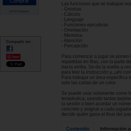
Las funciones que se trabajan so
- Gnosias
19.91 Dólares*
- Cálculo
- Lenguaje
- Funciones ejecutivas
- Orientación
- Memoria
- Atención
Compartir en:
- Percepción
Para comenzar a jugar se ponen l
Save
repartidas en filas, con la parte 
hacia arriba. Se da la vuelta a un
para leer la instrucción y..¡ahí co
Para trabajar un área específica
solo las cartas de un color.
Se puede usar solamente como h
terapéutica, usando tantas tarjet
la sesión o bien acordar un núme
concreto y asignar a cada jugado
decidir quién gana el final del jue
Contenido
Información a