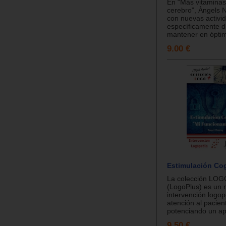
En “Más vitaminas
cerebro”, Àngels 
con nuevas activi
específicamente d
mantener en óptim
9.00 €
Estimulación Cog
La colección LOG
(LogoPlus) es un 
intervención logop
atención al pacien
potenciando un apr
9.50 €