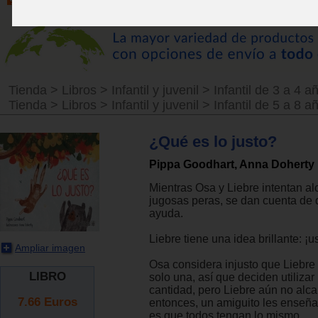
Tienda
>
Libros
>
Infantil y juvenil
>
Infantil de 3 a 4 a
Tienda
>
Libros
>
Infantil y juvenil
>
Infantil de 5 a 8 a
¿Qué es lo justo?
Pippa Goodhart, Anna Doherty
Mientras Osa y Liebre intentan a
jugosas peras, se dan cuenta de 
ayuda.
Liebre tiene una idea brillante: ¡us
Ampliar imagen
Osa considera injusto que Liebre 
LIBRO
solo una, así que deciden utilizar
cantidad, pero Liebre aún no alca
7.66
Euros
entonces, un amiguito les enseña 
es que todos tengan lo mismo.