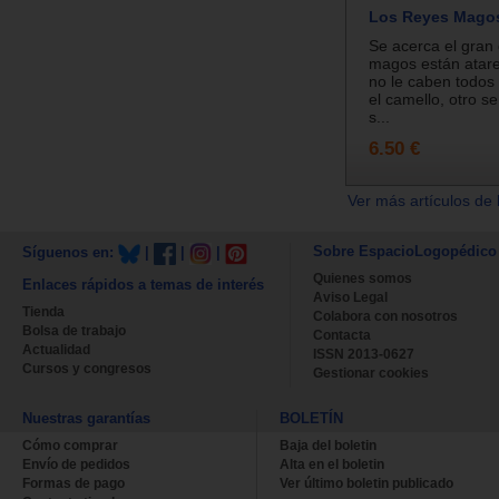
Los Reyes Magos
Se acerca el gran 
magos están atar
no le caben todos 
el camello, otro s
s...
6.50 €
Ver más artículos de 
Sobre EspacioLogopédico
Síguenos en:
|
|
|
Quienes somos
Enlaces rápidos a temas de interés
Aviso Legal
Tienda
Colabora con nosotros
Bolsa de trabajo
Contacta
Actualidad
ISSN 2013-0627
Cursos y congresos
Gestionar cookies
Nuestras garantías
BOLETÍN
Cómo comprar
Baja del boletin
Envío de pedidos
Alta en el boletin
Formas de pago
Ver último boletin publicado