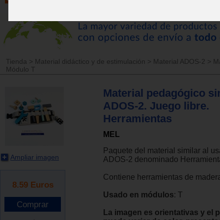
Tienda
>
Material didáctico y de estimulación
>
Material ADOS-2
>
M
Módulo T
Material pedagógico si
ADOS-2. Juego libre.
Herramientas
MEL
Paquete del material similar al u
Ampliar imagen
ADOS-2 denominado Herramienta
Contiene herramientas de madera
8.59
Euros
Usado en módulos
: T
La imagen es orientativas y el p