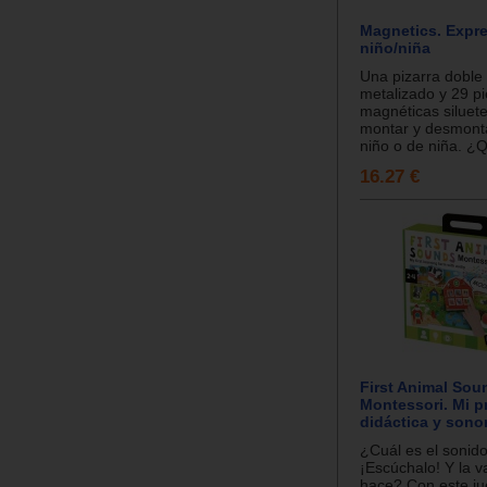
Magnetics. Expr
niño/niña
Una pizarra doble
metalizado y 29 p
magnéticas siluet
montar y desmonta
niño o de niña. ¿Q
16.27 €
First Animal Sou
Montessori. Mi p
didáctica y sono
¿Cuál es el sonido
¡Escúchalo! Y la
hace? Con este ju