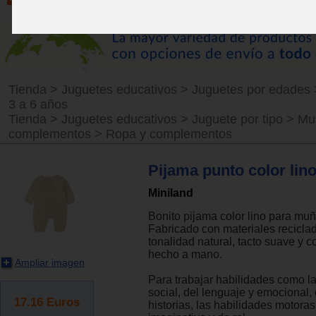
Tienda
>
Juguetes educativos
>
Juguetes por edades
3 a 6 años
Tienda
>
Juguetes educativos
>
Juguete por tipo
>
Mu
complementos
>
Ropa y complementos
Pijama punto color lin
Miniland
Bonito pijama color lino para mu
Fabricado con materiales recicla
tonalidad natural, tacto suave y c
hecho a mano.
Ampliar imagen
Para trabajar habilidades como la
social, del lenguaje y emocional, 
17.16
Euros
historias, las habilidades motoras