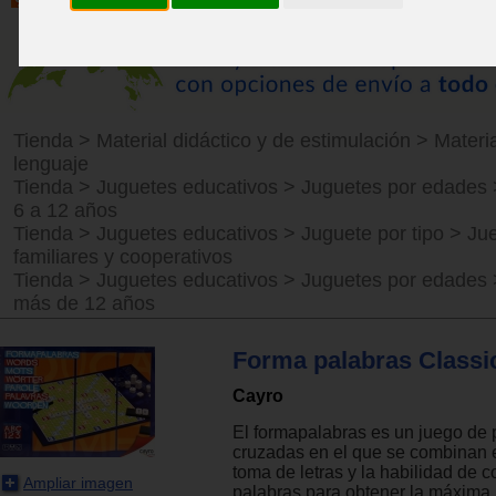
Tienda
>
Material didáctico y de estimulación
>
Materia
lenguaje
Tienda
>
Juguetes educativos
>
Juguetes por edades
6 a 12 años
Tienda
>
Juguetes educativos
>
Juguete por tipo
>
Ju
familiares y cooperativos
Tienda
>
Juguetes educativos
>
Juguetes por edades
más de 12 años
Forma palabras Classi
Cayro
El formapalabras es un juego de 
cruzadas en el que se combinan e
toma de letras y la habilidad de
Ampliar imagen
palabras para obtener la máxima