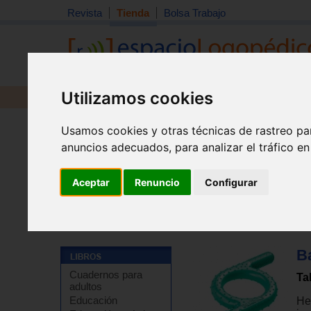
Revista
Tienda
Bolsa Trabajo
Utilizamos cookies
Revista
Libros
Material
Juguetes
Usamos cookies y otras técnicas de rastreo pa
anuncios adecuados, para analizar el tráfico e
Aceptar
Renuncio
Configurar
Tienda
>
Material didáctico y de estimulación
>
Motrici
B
Cuadernos para
Ta
adultos
Educación
Her