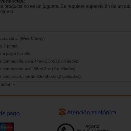
vertencias:
te producto no es un juguete. Se requiere supervisión de un adu
mento.
 para sensi (Wee Chewy)
 y 1 punta
n pajita flexible
le con recorte rosa 44ml-1.5oz (2 unidades)
le con recorte azul 88ml-3oz (2 unidades)
ble con recorte verde 236ml-8oz (2 unidades)
 autor