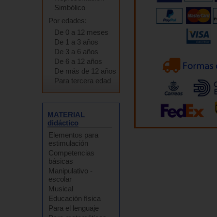
Simbólico
Por edades:
De 0 a 12 meses
De 1 a 3 años
De 3 a 6 años
De 6 a 12 años
De más de 12 años
Para tercera edad
MATERIAL
didáctico
Elementos para
estimulación
Competencias
básicas
Manipulativo -
escolar
Musical
Educación física
Para el lenguaje