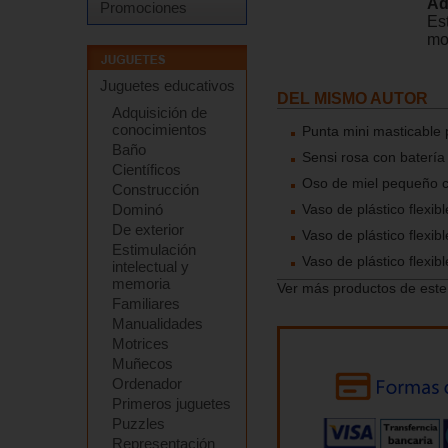
Ad
Promociones
Es
mo
Juguetes educativos
DEL MISMO AUTOR
Adquisición de
conocimientos
Punta mini masticable
Baño
Sensi rosa con batería
Científicos
Oso de miel pequeño co
Construcción
Vaso de plástico flexib
Dominó
De exterior
Vaso de plástico flexib
Estimulación
Vaso de plástico flexi
intelectual y
memoria
Ver más productos de este
Familiares
Manualidades
Motrices
Muñecos
Ordenador
Primeros juguetes
Puzzles
Representación