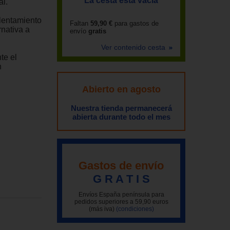
La cesta está vacía
al.
lentamiento
Faltan
59,90 €
para gastos de
rnativa a
envío
gratis
Ver contenido cesta
te el
n
Abierto en agosto
Nuestra tienda permanecerá
abierta durante todo el mes
Gastos de envío
G R A T I S
Envíos España península para
pedidos superiores a 59,90 euros
(más iva)
(condiciones)