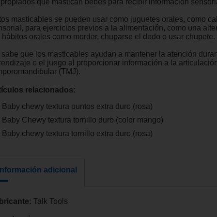
apropiados que mastican bebés para recibir información sensori
tos masticables se pueden usar como juguetes orales, como ca
sorial, para ejercicios previos a la alimentación, como una alte
s hábitos orales como morder, chuparse el dedo o usar chupete.
 sabe que los masticables ayudan a mantener la atención duran
endizaje o el juego al proporcionar información a la articulació
mporomandibular (TMJ).
tículos relacionados:
Baby chewy textura puntos extra duro (rosa)
Baby Chewy textura tornillo duro (color mango)
Baby chewy textura tornillo extra duro (rosa)
Información adicional
bricante:
Talk Tools