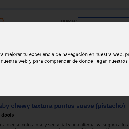
Buscar:
Formación
Directorio
Trabajo
Registro
ra mejorar tu experiencia de navegación en nuestra web, p
n nuestra web y para comprender de donde llegan nuestros v
dad orofacial miofuncional
>
Masticación - deglución
>
Mordedores
aby chewy textura puntos suave (pistacho)
lktools
ramienta motora oral y sensorial y una alternativa segura a los 