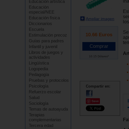
in
Educación artística
Educación
Es
especial/NEE
sen
Educación física
Ampliar imagen
lo
Diccionarios
Escuela
Se
10.66
Euros
Estimulación precoz
apr
Guías para padres
te
Infantil y juvenil
Libros de juegos y
Ar
10.15 Dólares*
actividades
Lingüística
Logopedia
Pedagogía
Pruebas y protocolos
Psicología
Compartir en:
Refuerzo escolar
Salud
Save
Sociología
Temas de autoayuda
Terapias
complementarias
Fa
Tercera edad