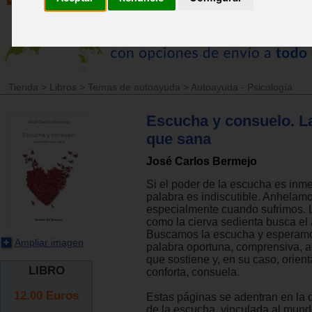
Tienda
>
Libros
>
Temas de autoayuda
>
Autoayuda - Psicología
Escucha y consuelo. L
que sana
José Carlos Bermejo
Si el poder de la escucha es inme
palabra es indiscutible. Anhelam
especialmente cuando sufrimos. 
como la cierva sedienta busca el
Buscamos la escucha y esperamos
Ampliar imagen
palabra oportuna, comprensiva, 
que sostiene y, en su caso, orient
LIBRO
conforta, consuela.
12.00
Euros
Estas páginas se adentran en la 
de la escucha, vinculada al mund