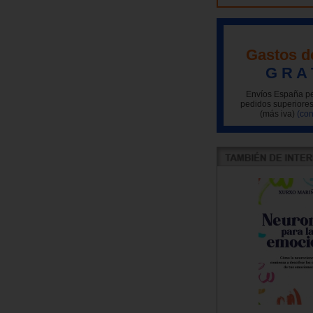
Gastos d
G R A 
Envíos España pe
pedidos superiores
(más iva)
(con