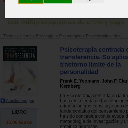
Tienda
>
Libros
>
Psicología
>
Psicoterapia
>
Psicoterapia varios
Psicoterapia centrada 
transferencia. Su aplic
trastorno límite de la
personalidad
Frank E. Yeomans, John F. Clark
Kernberg
La Psicoterapia centrada en la tr
Ampliar imagen
basa en la teoría de las relacione
orientación que constituye uno de
fundamentales del pensamiento ps
LIBRO
ha sido concebida con la ayuda 
metodología de investigación y u
45.00
Euros
empírica rigurosas.