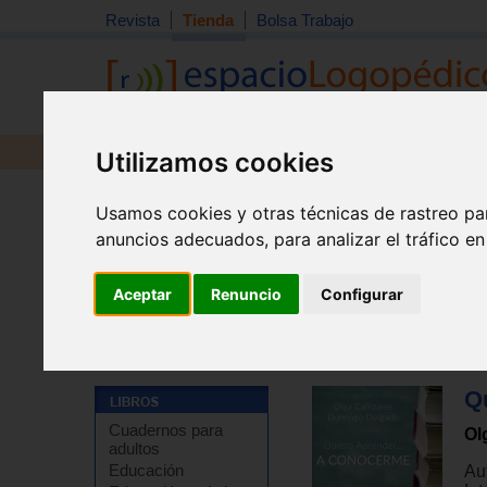
Revista
Tienda
Bolsa Trabajo
Revista
Libros
Material
Juguetes
Utilizamos cookies
Usamos cookies y otras técnicas de rastreo pa
anuncios adecuados, para analizar el tráfico e
Aceptar
Renuncio
Configurar
Tienda
>
Libros
>
Temas de autoayuda
>
Autoayuda - 
Q
Cuadernos para
Ol
adultos
Educación
Au