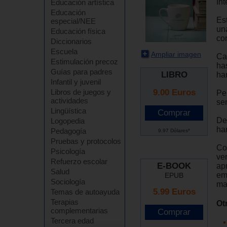
In
Educación artística
Educación
Es
especial/NEE
un
Educación física
cor
Diccionarios
Escuela
Ampliar imagen
Ca
Estimulación precoz
ha
Guías para padres
LIBRO
har
Infantil y juvenil
9.00
Euros
Libros de juegos y
Pe
actividades
se
Lingüística
De
Logopedia
ha
Pedagogía
9.97 Dólares*
Pruebas y protocolos
Co
Psicología
ve
Refuerzo escolar
E-BOOK
ap
Salud
em
EPUB
Sociología
ma
5.99 Euros
Temas de autoayuda
Terapias
Ot
complementarias
Tercera edad