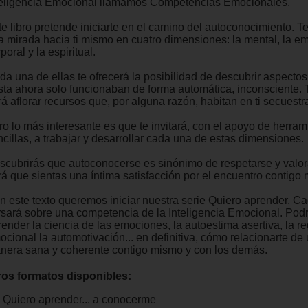
teligencia Emocional llamamos Competencias Emocionales.
te libro pretende iniciarte en el camino del autoconocimiento. 
a mirada hacia ti mismo en cuatro dimensiones: la mental, la em
poral y la espiritual.
da una de ellas te ofrecerá la posibilidad de descubrir aspectos
sta ahora solo funcionaban de forma automática, inconsciente.
á aflorar recursos que, por alguna razón, habitan en ti secuestr
ro lo más interesante es que te invitará, con el apoyo de herram
ncillas, a trabajar y desarrollar cada una de estas dimensiones.
scubrirás que autoconocerse es sinónimo de respetarse y valor
rá que sientas una íntima satisfacción por el encuentro contigo
n este texto queremos iniciar nuestra serie Quiero aprender. Ca
rsará sobre una competencia de la Inteligencia Emocional. Pod
render la ciencia de las emociones, la autoestima asertiva, la r
ocional la automotivación... en definitiva, cómo relacionarte de
nera sana y coherente contigo mismo y con los demás.
ros formatos disponibles:
Quiero aprender... a conocerme