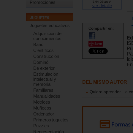
Promociones
6.64 Dólares*
ver detalle
Juguetes educativos
Compartir en:
Adquisición de
Ed
conocimientos
IS
Save
Baño
Pu
Científicos
Pá
Construcción
Id
Dominó
En
De exterior
Estimulación
intelectual y
DEL MISMO AUTOR
memoria
Familiares
Quiero aprender... a 
Manualidades
Motrices
Muñecos
Ordenador
Primeros juguetes
Puzzles
Representación