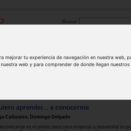
Buscar:
Formación
Directorio
Trabajo
Registro
ra mejorar tu experiencia de navegación en nuestra web, p
n nuestra web y para comprender de donde llegan nuestros v
Superación personal
uiero aprender... a conocerme
ga Cañizares, Domingo Delgado
toconocerse es el primer paso para empezar a desarrollar lo qu