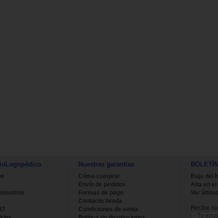
ioLogopédico
Nuestras garantías
BOLETÍ
os
Cómo comprar
Baja del b
Envío de pedidos
Alta en el
 nosotros
Formas de pago
Ver último
Contacto tienda
Recibe nue
27
Condiciones de venta
kies
Política de devoluciones