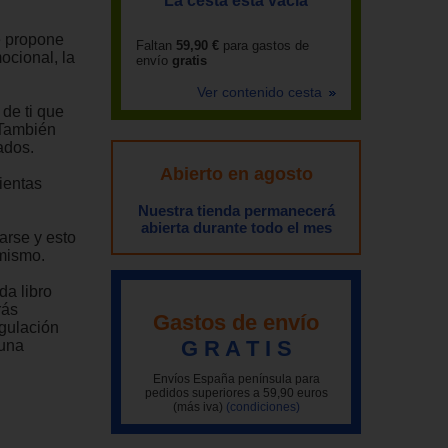
La cesta está vacía
Te propone
Faltan
59,90 €
para gastos de
ocional, la
envío
gratis
Ver contenido cesta
 de ti que
 También
ados.
Abierto en agosto
ientas
Nuestra tienda permanecerá
abierta durante todo el mes
arse y esto
 mismo.
da libro
rás
Gastos de envío
egulación
G R A T I S
 una
Envíos España península para
pedidos superiores a 59,90 euros
(más iva)
(condiciones)