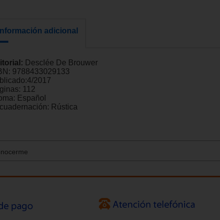
Información adicional
itorial:
Desclée De Brouwer
BN:
9788433029133
blicado:
4/2017
ginas:
112
ioma:
Español
cuadernación:
Rústica
conocerme