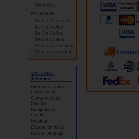
Simbólico
Por edades:
De 0 a 12 meses
De 1 a 3 años
De 3 a 6 años
De 6 a 12 años
De más de 12 años
Para tercera edad
MATERIAL
didáctico
Elementos para
estimulación
Competencias
básicas
Manipulativo -
escolar
Musical
Educación física
Para el lenguaje