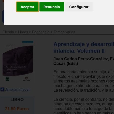
Aceptar
Renuncio
Configurar
Tienda
>
Libros
>
Pedagogía
>
Temas varios
Aprendizaje y desarroll
infancia. Volumen II
Juan Carlos Pérez-González, E
Casas (Eds.)
En una carta abierta a su hija, el 
filósofo Richard Dawkings le exp
al menos tres malas razones (poc
mucha gente atiende para creer e
Ampliar imagen
La revelación, la tradición, y la au
LIBRO
La ciencia, por el contrario, no d
ninguna de estas razones, aunqu
31.50
Euros
lamentablemente a lo largo de la h
científicos lo han hecho en más 