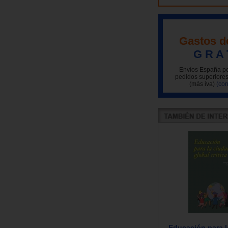
Gastos d
G R A 
Envíos España pe
pedidos superiores
(más iva)
(con
Educación para l