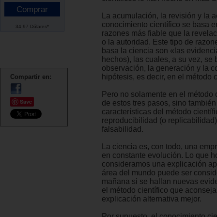
La acumulación, la revisión y la a
conocimiento científico se basa e
34.97 Dólares*
razones más fiable que la revelaci
o la autoridad. Este tipo de razon
basa la ciencia son «las evidenci
hechos), las cuales, a su vez, se
observación, la generación y la c
hipótesis, es decir, en el método c
Compartir en:
Pero no solamente en el método c
Save
de estos tres pasos, sino también
características del método científ
reproducibilidad (o replicabilidad)
falsabilidad.
La ciencia es, con todo, una empr
en constante evolución. Lo que h
consideramos una explicación ap
área del mundo puede ser consid
mañana si se hallan nuevas evid
el método científico que aconsej
explicación alternativa mejor.
Por supuesto, el conocimiento cien