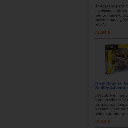
¡Preparaos para 
los discos a otra t
menor número pos
movimientos! ¿Ace
reto?...
11.94 €
Puzle National G
Wildlife Adventur
Descubre el mund
este puzzle de 10
las mejores imág
National Geograph
niños aprenderán.
11.43 €