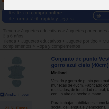
Tienda
>
Juguetes educativos
>
Juguetes por edades
3 a 6 años
Tienda
>
Juguetes educativos
>
Juguete por tipo
>
Mu
complementos
>
Ropa y complementos
Conjunto de punto Vest
gorro azul cielo (40cm)
Miniland
Vestido y gorro de punto para mu
muñecas de 40cm. Fabricado con
reciclados, de tonalidad natural, 
con un aire de hecho a mano.
Ampliar imagen
Para trabajar habilidades como la
social, del lenguaje y emocional, 
23.51
Euros