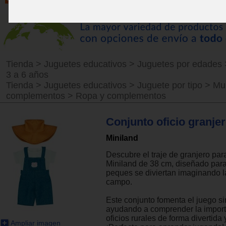
Tienda
>
Juguetes educativos
>
Juguetes por edades
3 a 6 años
Tienda
>
Juguetes educativos
>
Juguete por tipo
>
Mu
complementos
>
Ropa y complementos
Conjunto oficio granje
Miniland
Descubre el traje de granjero pa
Miniland de 38 cm, diseñado para
peques se diviertan imaginando la
campo.
Este conjunto fomenta el juego si
ayudando a comprender la import
oficios rurales de forma divertida 
Ampliar imagen