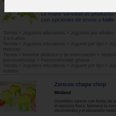
Tienda
>
Juguetes educativos
>
Juguetes por edades
3 a 6 años
Tienda
>
Juguetes educativos
>
Juguete por tipo
>
Ju
motrices
Tienda
>
Material didáctico y de estimulación
>
Materia
psicomotricidad
>
Psicomotricidad gruesa
Tienda
>
Juguetes educativos
>
Juguete por tipo
>
Ju
exterior
Zancos chapa chop
Miniland
Divertidos zancos con forma de p
el ejercicio físico, favorece la co
movimientos y el desarrollo motriz