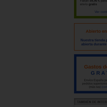
Faltan
59,90 €
para
envío
gratis
Ver con
Abierto e
Nuestra tienda
abierta durante
Gastos d
G R A 
Envíos España pe
pedidos superiores
(más iva)
(con