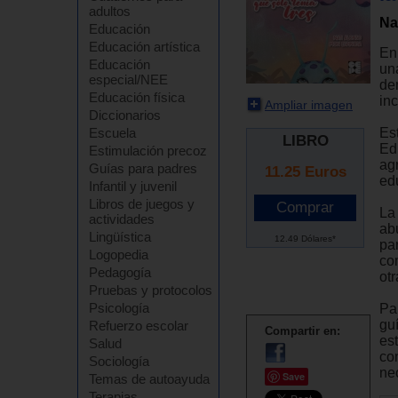
adultos
Na
Educación
Educación artística
En
Educación
una
especial/NEE
de
Educación física
inc
Ampliar imagen
Diccionarios
Es
Escuela
LIBRO
Edu
Estimulación precoz
ag
Guías para padres
11.25
Euros
ed
Infantil y juvenil
Libros de juegos y
La
actividades
ab
Lingüística
12.49 Dólares*
pa
Logopedia
co
Pedagogía
ot
Pruebas y protocolos
Psicología
Pa
gu
Refuerzo escolar
Compartir en:
es
Salud
co
Sociología
ne
Save
Temas de autoayuda
Terapias