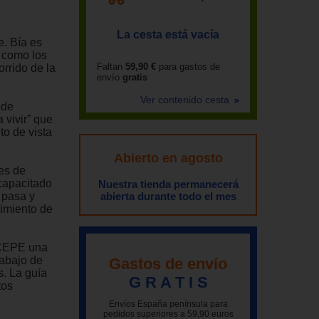
La cesta está vacía
e. Bía es
r como los
Faltan
59,90 €
para gastos de
rrido de la
envío
gratis
Ver contenido cesta
 de
 vivir” que
to de vista
Abierto en agosto
es de
 capacitado
Nuestra tienda permanecerá
 pasa y
abierta durante todo el mes
rimiento de
l CEPE una
rabajo de
Gastos de envío
s. La guía
G R A T I S
tos
Envíos España península para
pedidos superiores a 59,90 euros