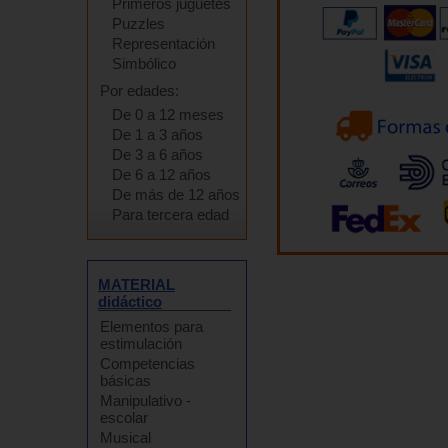
Primeros juguetes
Puzzles
Representación
Simbólico
Por edades:
De 0 a 12 meses
De 1 a 3 años
De 3 a 6 años
De 6 a 12 años
De más de 12 años
Para tercera edad
MATERIAL
didáctico
Elementos para
estimulación
Competencias
básicas
Manipulativo -
escolar
Musical