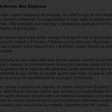
ti Alonso, Mon Espinosa
 este cuento hablamos de empatía, de sentir lo que el otro sient
 ciempiés diferente. Su singularidad la hace sufrir e intenta se
más. Otro ciempiés que practica la empatía la ayudará en el reco
lusión en la escuela.
te cuento nació para poder trabajar la empatía con el alumnado
cación Infantil y Primaria. Pertenece a la colección “Aprender a
rupa cuentos sobre situaciones y actitudes vitales desde un pun
ucativo.
 empatía es una capacidad que puede ayudar a evitar situacion
uso y mejorar la convivencia en la escuela, porque quien es´tá
ra ponerse en el lugar de otra persona, quien entiende lo que le
mprende lo que siente no puede querer que sufra, ya que el suf
ras personas se transformará en su propio sufrimiento.
ra ayudar a practicar la empatía se puede adquirir en Editoria
ía didáctica en formato online que ayudará a complementar el t
te cuento tanto en el aula como en entornos familiares y sociale
nsta de varias sesiones en las que se trebajan diferentes aspec
cesarios para desarrollar la empatía, haciendo uso del cuento.