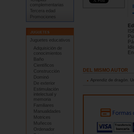
complementarias
Tercera edad
Promociones
Ed
IS
Pu
Juguetes educativos
Pá
Id
Adquisición de
En
conocimientos
Baño
Científicos
DEL MISMO AUTOR
Construcción
Dominó
Aprendiz de dragón. Un
De exterior
Estimulación
intelectual y
memoria
Familiares
Manualidades
Motrices
Muñecos
Ordenador