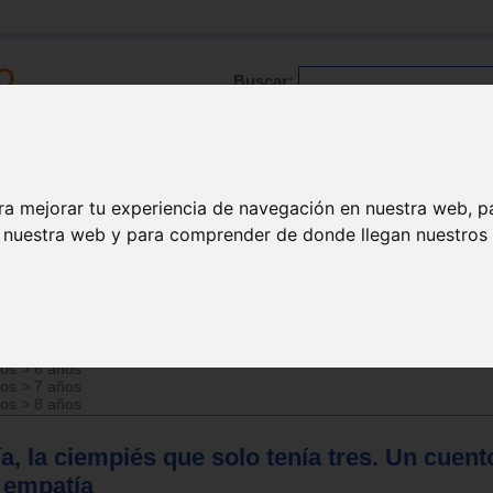
Buscar:
Formación
Directorio
Trabajo
Registro
ra mejorar tu experiencia de navegación en nuestra web, p
n nuestra web y para comprender de donde llegan nuestros v
ños
>
5 años
ños
>
6 años
ños
>
7 años
ños
>
8 años
a, la ciempiés que solo tenía tres. Un cuen
a empatía