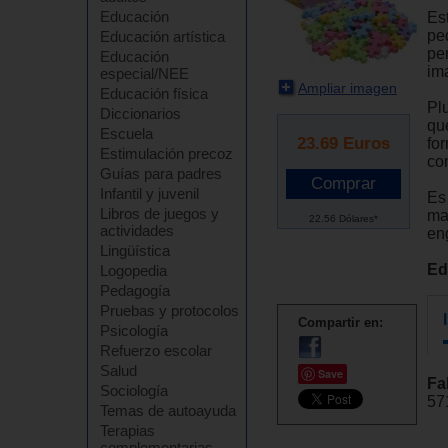
Educación
Es
pe
Educación artística
pe
Educación
im
especial/NEE
Ampliar imagen
Educación física
Plu
Diccionarios
qu
Escuela
23.69
Euros
for
Estimulación precoz
co
Guías para padres
Infantil y juvenil
Es
Libros de juegos y
ma
22.56 Dólares*
actividades
en
Lingüística
Ed
Logopedia
Pedagogía
Pruebas y protocolos
Compartir en:
Psicología
Refuerzo escolar
Salud
Save
Fa
Sociología
57
Temas de autoayuda
Terapias
complementarias