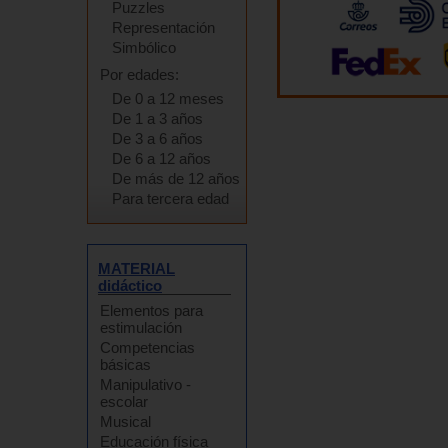
Puzzles
Representación
Simbólico
Por edades:
De 0 a 12 meses
De 1 a 3 años
De 3 a 6 años
De 6 a 12 años
De más de 12 años
Para tercera edad
MATERIAL
didáctico
Elementos para
estimulación
Competencias
básicas
Manipulativo -
escolar
Musical
Educación física