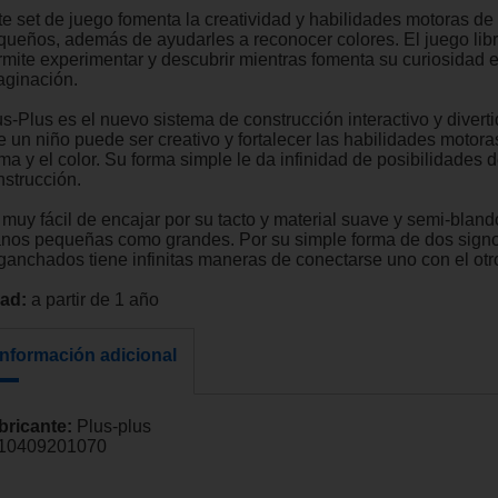
te set de juego fomenta la creatividad y habilidades motoras de
queños, además de ayudarles a reconocer colores. El juego libr
rmite experimentar y descubrir mientras fomenta su curiosidad 
aginación.
s-Plus es el nuevo sistema de construcción interactivo y diverti
e un niño puede ser creativo y fortalecer las habilidades motora
ma y el color. Su forma simple le da infinidad de posibilidades 
nstrucción.
 muy fácil de encajar por su tacto y material suave y semi-bland
nos pequeñas como grandes. Por su simple forma de dos signo
ganchados tiene infinitas maneras de conectarse uno con el otr
ad:
a partir de 1 año
Información adicional
bricante:
Plus-plus
10409201070