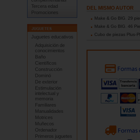
Tercera edad
DEL MISMO AUTOR
Promociones
Make & Go BIG. 29 pi
Make & Go BIG. 46 Pi
Cubo de piezas Plus-P
Juguetes educativos
Adquisición de
conocimientos
Baño
Científicos
Construcción
Dominó
De exterior
Estimulación
intelectual y
memoria
Familiares
Manualidades
Motrices
Muñecos
Ordenador
Primeros juguetes