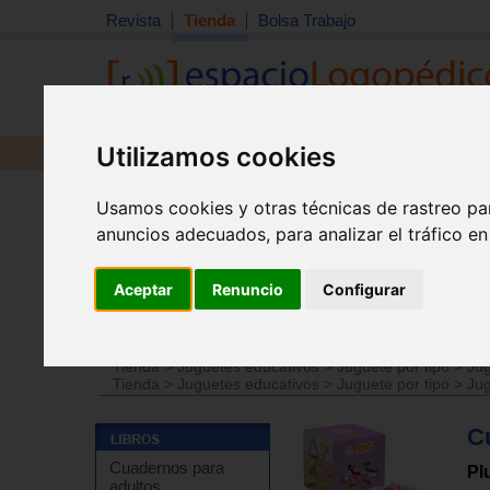
Revista
Tienda
Bolsa Trabajo
Utilizamos cookies
Revista
Libros
Material
Juguetes
Usamos cookies y otras técnicas de rastreo pa
anuncios adecuados, para analizar el tráfico e
Aceptar
Renuncio
Configurar
Tienda
>
Juguetes educativos
>
Juguetes por edades
Tienda
>
Juguetes educativos
>
Juguete por tipo
>
Jug
Tienda
>
Juguetes educativos
>
Juguete por tipo
>
Jug
C
Cuadernos para
Pl
adultos