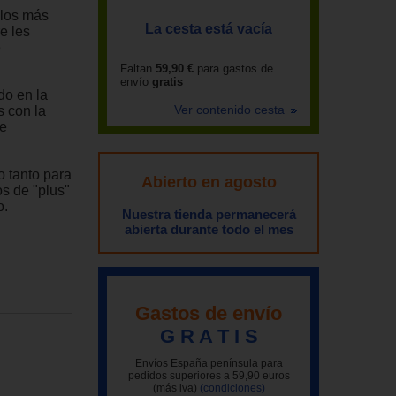
 los más
La cesta está vacía
e les
e
Faltan
59,90 €
para gastos de
envío
gratis
do en la
Ver contenido cesta
s con la
de
o tanto para
Abierto en agosto
s de "plus"
o.
Nuestra tienda permanecerá
abierta durante todo el mes
Gastos de envío
G R A T I S
Envíos España península para
pedidos superiores a 59,90 euros
(más iva)
(condiciones)