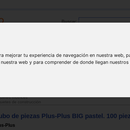
Buscar:
Formación
Directorio
Trabajo
Registro
ra mejorar tu experiencia de navegación en nuestra web, p
n nuestra web y para comprender de donde llegan nuestros v
>
Juguetes de 3 a 6 años
uetes motrices
uetes de construcción
ubo de piezas Plus-Plus BIG pastel. 100 pie
us-Plus