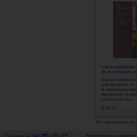
Las enseñanzas d
de la armadura o
El autor analiza l
que aparecen en e
la armadura oxida
desvelando el sent
pruebas por las...
8.50 €
Ver más artículos de 
Sobre EspacioLogopédico
Síguenos en:
|
|
|