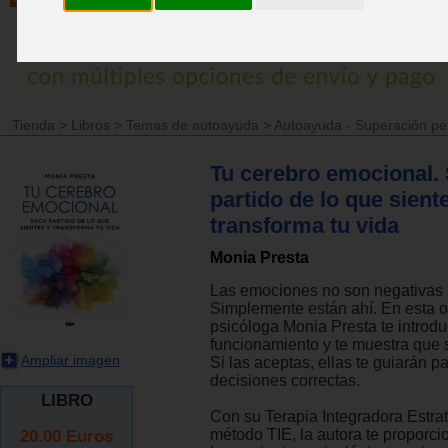
Tienda
>
Libros
>
Temas de autoayuda
>
Autoayuda - Superación pe
Tu cerebro emocional.
partido de lo que sient
transforma tu vida
Monia Presta
Las emociones no son negativas n
Simplemente están ahí. En esta o
psicóloga Monia Presta te introd
funcionamiento y te muestra que s
Ampliar imagen
Si las aceptas, ellas te guiarán p
decisiones correctas.
LIBRO
Con su Terapia Integradora Estrat
20.00
Euros
método TIE, la autora te proporci