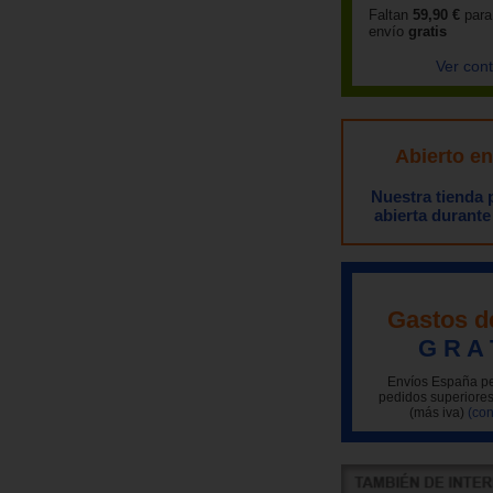
Faltan
59,90 €
para
envío
gratis
Ver con
Abierto e
Nuestra tienda
abierta durante
Gastos d
G R A 
Envíos España pe
pedidos superiores
(más iva)
(con