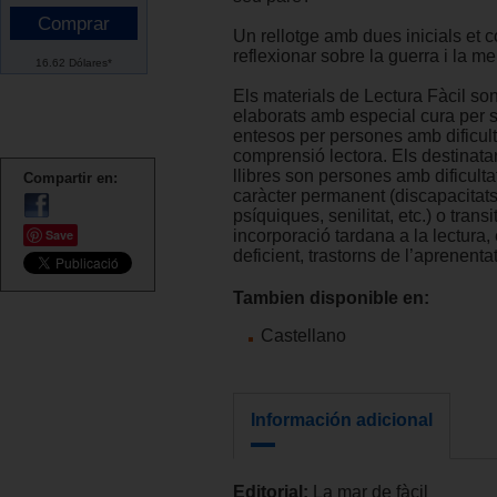
Un rellotge amb dues inicials et 
reflexionar sobre la guerra i la me
16.62 Dólares*
Els materials de Lectura Fàcil son
elaborats amb especial cura per se
entesos per persones amb dificult
comprensió lectora. Els destinata
llibres son persones amb dificulta
Compartir en:
caràcter permanent (discapacitats
psíquiques, senilitat, etc.) o trans
Save
incorporació tardana a la lectura,
deficient, trastorns de l’aprenentat
Tambien disponible en:
Castellano
Información adicional
Editorial:
La mar de fàcil