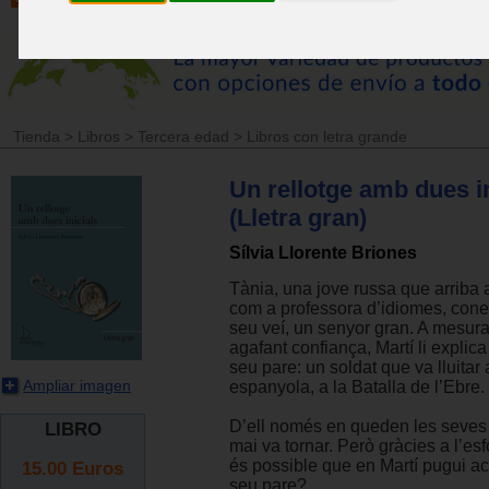
Tienda
>
Libros
>
Tercera edad
>
Libros con letra grande
Un rellotge amb dues in
(Lletra gran)
Sílvia Llorente Briones
Tània, una jove russa que arriba
com a professora d’idiomes, conei
seu veí, un senyor gran. A mesur
agafant confiança, Martí li explica 
seu pare: un soldat que va lluitar 
Ampliar imagen
espanyola, a la Batalla de l’Ebre.
D’ell només en queden les seves 
LIBRO
mai va tornar. Però gràcies a l’esf
és possible que en Martí pugui a
15.00
Euros
seu pare?