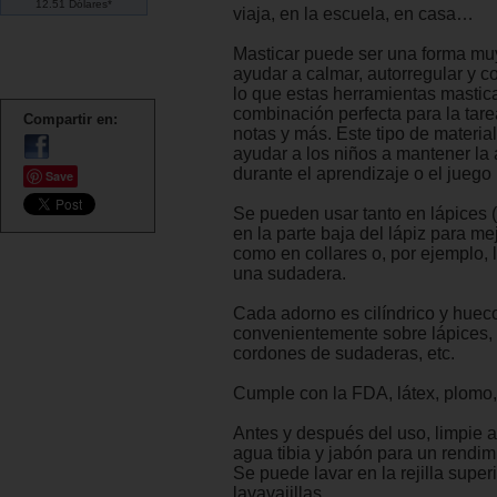
12.51 Dólares*
viaja, en la escuela, en casa…
Masticar puede ser una forma muy
ayudar a calmar, autorregular y c
lo que estas herramientas mastic
combinación perfecta para la tare
Compartir en:
notas y más. Este tipo de materi
ayudar a los niños a mantener la
durante el aprendizaje o el juego
Save
Se pueden usar tanto en lápices 
en la parte baja del lápiz para mej
como en collares o, por ejemplo,
una sudadera.
Cada adorno es cilíndrico y huec
convenientemente sobre lápices, 
cordones de sudaderas, etc.
Cumple con la FDA, látex, plomo, 
Antes y después del uso, limpie 
agua tibia y jabón para un rendim
Se puede lavar en la rejilla superi
lavavajillas.