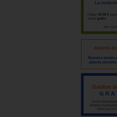
La cesta es
Faltan
59,90 €
para
envío
gratis
Ver con
Abierto e
Nuestra tienda
abierta durante
Gastos d
G R A 
Envíos España pe
pedidos superiores
(más iva)
(con