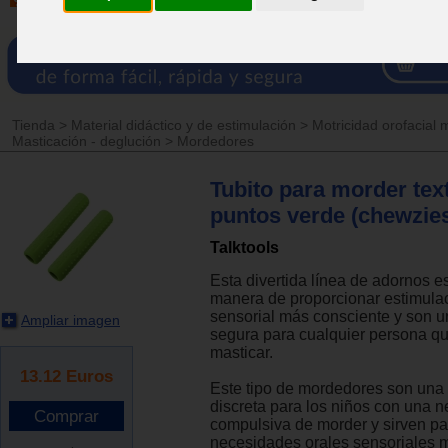
Tienda
>
Material didáctico y de estimulación
>
Motricidad orofacial 
Masticación - deglución
>
Mordedores
Tubito para morder tex
puntos verde (chewzie
Talktools
Esta divertida línea de adornos e
manera de proporcionar estimulac
sensorial más consciente y son u
Ampliar imagen
segura para cualquier persona qu
masticar.
13.12
Euros
Este tipo de mordedores son una s
discreta para los niños con una 
compulsiva de morder y sirven par
necesidades orales sensoriales m