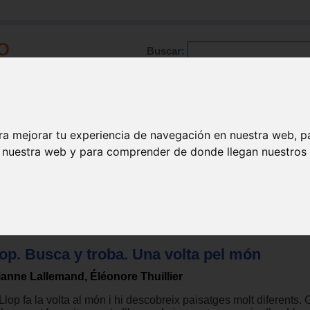
Buscar:
Formación
Directorio
Trabajo
Registro
ra mejorar tu experiencia de navegación en nuestra web, p
n nuestra web y para comprender de donde llegan nuestros v
gos para niños de 6 a 9 años
op. Busca y troba. Una volta pel món
ianne Lallemand, Éléonore Thuillier
Llop fa la volta al món i hi descobreix paisatges molt diferents.