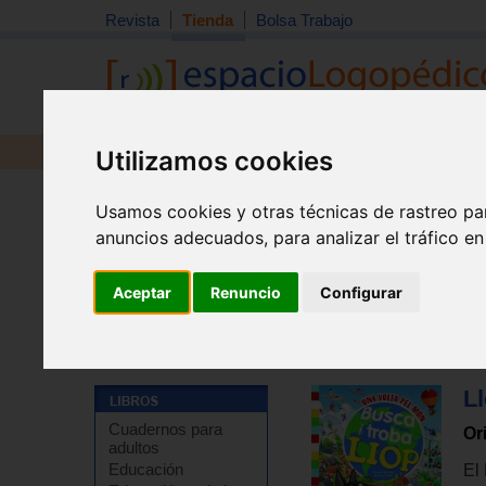
Revista
Tienda
Bolsa Trabajo
Revista
Libros
Material
Juguetes
Utilizamos cookies
Usamos cookies y otras técnicas de rastreo pa
anuncios adecuados, para analizar el tráfico e
Aceptar
Renuncio
Configurar
Tienda
>
Libros
>
Libros de juegos y actividades
>
Jue
Ll
Cuadernos para
Or
adultos
Educación
El 