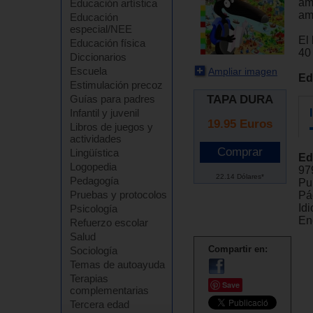
am
Educación artística
am
Educación
especial/NEE
El 
Educación física
40
Diccionarios
Escuela
Ampliar imagen
Ed
Estimulación precoz
TAPA DURA
Guías para padres
Infantil y juvenil
19.95
Euros
Libros de juegos y
actividades
Lingüística
Ed
Logopedia
97
22.14 Dólares*
Pedagogía
Pu
Pruebas y protocolos
Pá
Id
Psicología
En
Refuerzo escolar
Salud
Compartir en:
Sociología
Temas de autoayuda
Terapias
Save
complementarias
Tercera edad