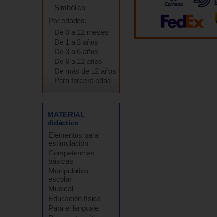
Simbólico
Por edades:
De 0 a 12 meses
De 1 a 3 años
De 3 a 6 años
De 6 a 12 años
De más de 12 años
Para tercera edad
MATERIAL
didáctico
Elementos para
estimulación
Competencias
básicas
Manipulativo -
escolar
Musical
Educación física
Para el lenguaje