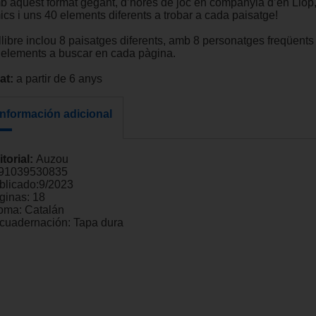
b aquest format gegant, d’hores de joc en companyia d’en Llop,
ics i uns 40 elements diferents a trobar a cada paisatge!
llibre inclou 8 paisatges diferents, amb 8 personatges freqüents
 elements a buscar en cada pàgina.
at:
a partir de 6 anys
Información adicional
itorial:
Auzou
91039530835
blicado:
9/2023
ginas:
18
ioma:
Catalán
cuadernación:
Tapa dura