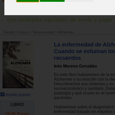
Tienda
>
Libros
>
Tercera edad
>
Alzheimer
La enfermedad de Alzh
Cuando se esfuman lo
recuerdos
Inés Moreno González
En este libro hablaremos de la e
Alzheimer y su relación con la d
Describiremos sus síntomas y su
socioeconómico y sanitario. Deta
patología y qué ocurre en el cere
Ampliar imagen
pacientes.
LIBRO
Hablaremos sobre el diagnóstico c
enfermedad basado en estudios co
19.95
Euros