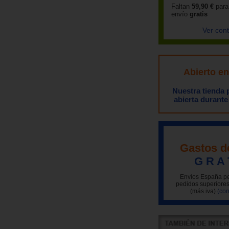
Faltan
59,90 €
para
envío
gratis
Ver con
Abierto e
Nuestra tienda
abierta durante
Gastos d
G R A 
Envíos España pe
pedidos superiores
(más iva)
(con