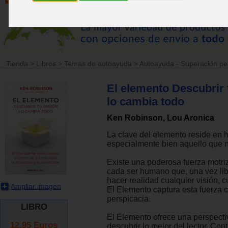
Tienda
>
Libros
>
Temas de autoayuda
>
Autoayuda - Superación pe
El elemento Descubrir 
lo cambia todo
Ken Robinson, Lou Aronica
La clave del elemento reside en 
especialmente bien aquello que 
Existe una poderosa fuerza motri
cada ser humano que, una vez li
hacer realidad cualquier visión, 
Ampliar imagen
El Elemento captura esta fuerza 
perspicacia.
LIBRO
El Elemento ofrece una perspect
12.95
Euros
descubrir lo mejor del lector. Con