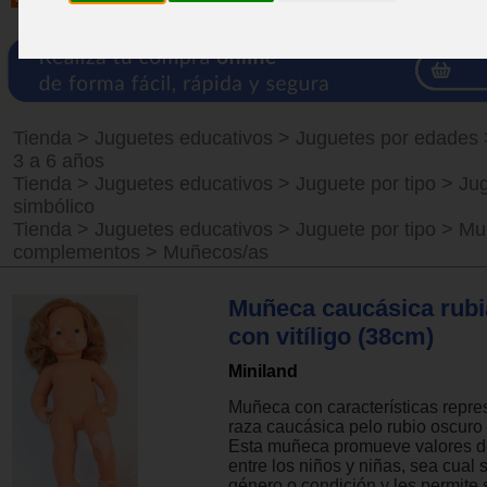
Tienda
>
Juguetes educativos
>
Juguetes por edades
3 a 6 años
Tienda
>
Juguetes educativos
>
Juguete por tipo
>
Ju
simbólico
Tienda
>
Juguetes educativos
>
Juguete por tipo
>
Mu
complementos
>
Muñecos/as
Muñeca caucásica rubi
con vitíligo (38cm)
Miniland
Muñeca con características repres
raza caucásica pelo rubio oscuro 
Esta muñeca promueve valores d
entre los niños y niñas, sea cual 
género o condición y les permite 