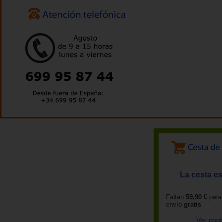
La cesta es
Faltan
59,90 €
para
envío
gratis
Ver con