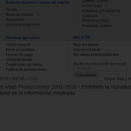
Quienes somos
Enlaces rápidos a temas de interés
Aviso Legal
Tienda
Colabora con nosotros
Bolsa de trabajo
Contacta
Actualidad
ISSN 2013-0627
Cursos y congresos
Gestionar cookies
Nuestras garantías
BOLETÍN
Cómo comprar
Baja del boletin
Envío de pedidos
Alta en el boletin
Formas de pago
Ver último boletin publicado
Contacto tienda
Recibe nuestro boletín quincenal.
Condiciones de venta
Política de devoluciones
RSS
|
XHTML
|
CSS
Mapa Web
|
R
© Majo Producciones 2001-2026
- Prohibida la reproduc
total de la información mostrada