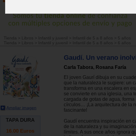
Tienda
>
Libros
>
Infantil y juvenil
>
Infantil de 5 a 8 años
>
5 años
Tienda
>
Libros
>
Infantil y juvenil
>
Infantil de 5 a 8 años
>
6 años
Gaudí. Un verano inolv
Carla Tabora, Rosana Faría
El joven Gaurí dibuja en su cuad
que la naturaleza le sugiere: un c
transforma en una escalera en es
se convierte en una iglesia, una t
cargada de gotas de agua, forma
círculos… ¡La arquitectura de la 
Ampliar imagen
fascinante!
TAPA DURA
Gaudí encuentra inspiración en 
de la naturaleza y su imaginació
16.00
Euros
límites. A sus once años ignora q