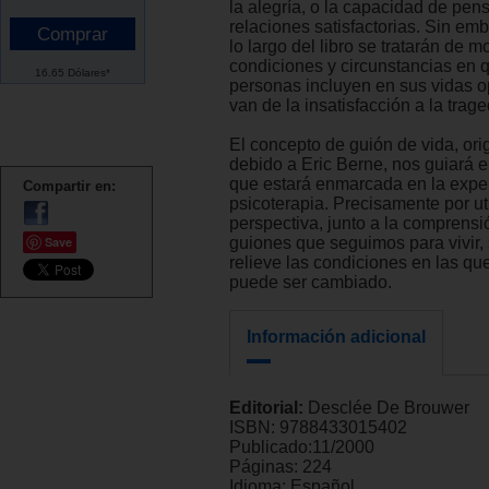
la alegría, o la capacidad de pens
relaciones satisfactorias. Sin emb
lo largo del libro se tratarán de mo
condiciones y circunstancias en 
16.65 Dólares*
personas incluyen en sus vidas 
van de la insatisfacción a la trage
El concepto de guión de vida, or
debido a Eric Berne, nos guiará en
que estará enmarcada en la exper
Compartir en:
psicoterapia. Precisamente por uti
perspectiva, junto a la comprensi
Save
guiones que seguimos para vivir,
relieve las condiciones en las qu
puede ser cambiado.
Información adicional
Editorial:
Desclée De Brouwer
ISBN:
9788433015402
Publicado:
11/2000
Páginas:
224
Idioma:
Español