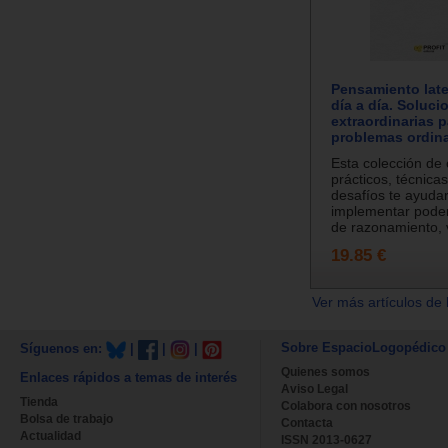
Pensamiento later
día a día. Soluci
extraordinarias p
problemas ordina
Esta colección de
prácticos, técnica
desafíos te ayuda
implementar poder
de razonamiento, v
19.85 €
Ver más artículos de 
Sobre EspacioLogopédico
Síguenos en:
|
|
|
Quienes somos
Enlaces rápidos a temas de interés
Aviso Legal
Tienda
Colabora con nosotros
Bolsa de trabajo
Contacta
Actualidad
ISSN 2013-0627