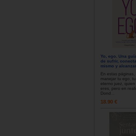
Yo, ego. Una guía
de sufrir, conect
mismo y alcanzar
En estas páginas,
manejar tu ego, tu
eterno juez, quien
eres, pero en real
Dond...
18.90 €