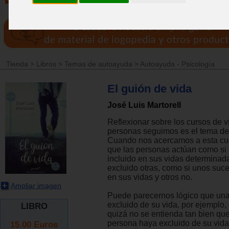
Tienda
>
Libros
>
Temas de autoayuda
>
Autoayuda - Psicología
El guión de vida
José Luis Martorell
Reflexionar sobre los cursos de v
personas seguimos es el tema de 
Cuando nos acercamos a esta cu
que las personas actúan como si
incluido en sus vidas determinad
excluido otras, como si unos suc
en sus vidas y otros no.
Ampliar imagen
Puede parecernos lógico que un
excluido de su vida, por ejemplo, 
LIBRO
quizá no se entienda tan bien qu
persona haya excluido de su vida 
15.00
Euros